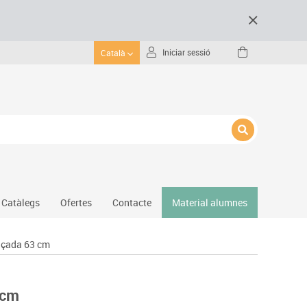
Iniciar sessió
Català
Catàlegs
Ofertes
Contacte
Material alumnes
lçada 63 cm
Gimnàs
Hockey
Piscina
 cm
Protecció esportiva