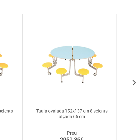
seients
Taula ovalada 152x137 cm 8 seients
Taula
alçada 66 cm
Preu
2051.86€