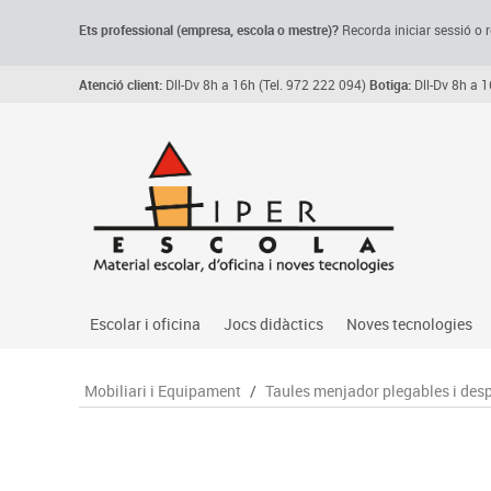
Ets professional (empresa,
escola
o mestre)
?
Recorda
iniciar sessió o r
Atenció client:
Dll-Dv 8h a 16h (Tel. 972 222 094)
Botiga:
Dll-Dv 8h a 1
Escolar i oficina
Jocs didàctics
Noves tecnologies
Arxiu, carpetes i classificadors
Primeres edats
Audio
Mobiliari i Equipament
/
Taules menjador plegables i des
Medi 
Paper i manipulats
Espais multisensorials
Càmeres videoconfe
Assoc
Manualitats
Jocs heurístics
Cartelleria digital
Jocs
Escriptura i correcció
Motricitat fina
Connectivitat i seny
Llen