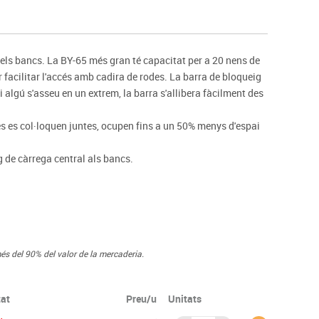
s
Psicomotricitat
Esports raqueta
Gimnàstica rítmica
 els bancs. La BY-65 més gran té capacitat per a 20 nens de
facilitar l'accés amb cadira de rodes. La barra de bloqueig
i algú s'asseu en un extrem, la barra s'allibera fàcilment des
les es col·loquen juntes, ocupen fins a un 50% menys d'espai
 de càrrega central als bancs.
és del 90% del valor de la mercaderia.
tat
Preu/u
Unitats