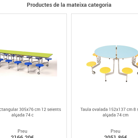
Productes de la mateixa categoria
ectangular 305x76 cm 12 seients
Taula ovalada 152x137 cm 8 
alçada 74 c
alçada 74 cm
Preu
Preu
2166.20€
2051.86€