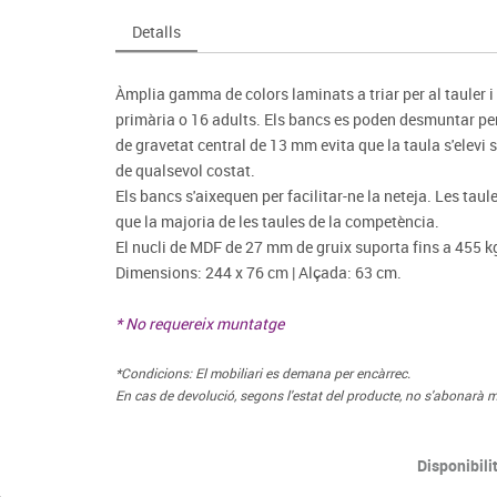
Espais compartits
Complements esportiu
ca
Videoprojecció
Detalls
s
Taules escolars, abatibles i polivalents
Entrenament
màtiques
Mobles escolars, casellers i cubeters
Equipament
cies
Àmplia gamma de colors laminats a triar per al tauler i
Penjadors, prestatges i taquilles
Foam
primària o 16 adults. Els bancs es poden desmuntar per 
Cadires, bancs i tamborets
de gravetat central de 13 mm evita que la taula s'elevi s
de qualsevol costat.
Els bancs s'aixequen per facilitar-ne la neteja. Les tau
que la majoria de les taules de la competència.
El nucli de MDF de 27 mm de gruix suporta fins a 455 kg
Dimensions: 244 x 76 cm | Alçada: 63 cm.
* No requereix muntatge
*Condicions: El mobiliari es demana per encàrrec.
En cas de devolució, segons l'estat del producte, no s'abonarà m
Disponibili