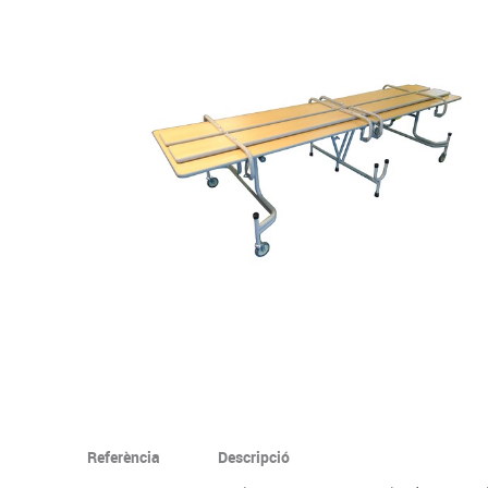
Complements d'oficina
Construccions
Mobiliari tecnològic
Músi
Plastificació, enquadernació i destrucció
Espais exteriors
Monitors interactiu
Mate
Informàtica
Psicomotricitat
Cièn
Higiene
Jocs simbòlics
Dibuix tècnic i artístic
Material escolar
Referència
Descripció