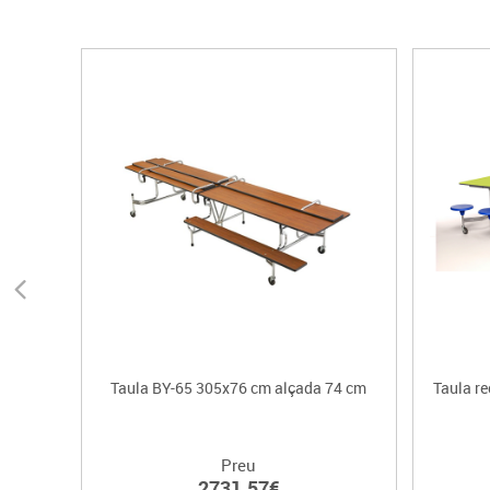
Taula BY-65 305x76 cm alçada 74 cm
Taula r
Preu
2731.57€