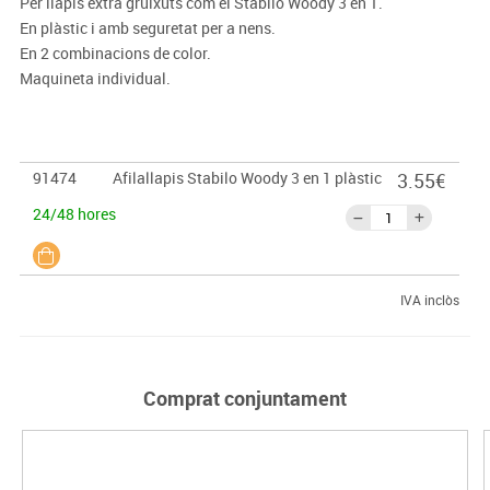
Per llapis extra gruixuts com el Stabilo Woody 3 en 1.
En plàstic i amb seguretat per a nens.
En 2 combinacions de color.
Maquineta individual.
91474
Afilallapis Stabilo Woody 3 en 1 plàstic
3.55€
24/48 hores
IVA inclòs
Comprat conjuntament