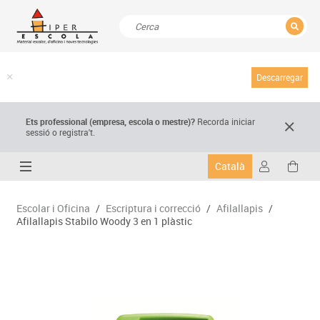
TANCAR
Resultats de la recerca
Descarregar
Ets professional (empresa,
escola
o mestre)
?
Recorda
iniciar
sessió o registra't.
Català
Escolar i Oficina
/
Escriptura i correcció
/
Afilallapis
/
Afilallapis Stabilo Woody 3 en 1 plàstic