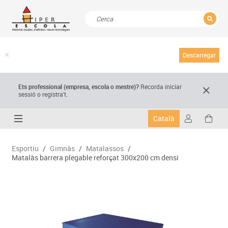
TANCAR
Resultats de la recerca
Descarregar
Ets professional (empresa,
escola
o mestre)
?
Recorda
iniciar
sessió o registra't.
Català
Esportiu
/
Gimnàs
/
Matalassos
/
Matalàs barrera plegable reforçat 300x200 cm densi