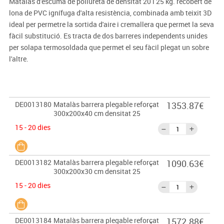
Matalàs d'escuma de poliuretà de densitat 20 i 25 kg. recobert de
lona de PVC ignífuga d'alta resistència, combinada amb teixit 3D
ideal per permetre la sortida d'aire i cremallera que permet la seva
fàcil substitució. Es tracta de dos barreres independents unides
per solapa termosoldada que permet el seu fàcil plegat un sobre
l'altre.
DE0013180
Matalàs barrera plegable reforçat
1353.87€
300x200x40 cm densitat 25
15 - 20 dies
DE0013182
Matalàs barrera plegable reforçat
1090.63€
300x200x30 cm densitat 25
15 - 20 dies
DE0013184
Matalàs barrera plegable reforçat
1572.88€