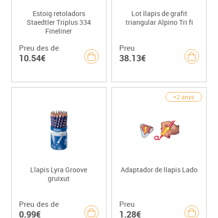
Estoig retoladors
Lot llapis de grafit
Staedtler Triplus 334
triangular Alpino Tri fi
Fineliner
Preu des de
Preu
10.54€
38.13€
+2 anys
Llapis Lyra Groove
Adaptador de llapis Lado
gruixut
Preu des de
Preu
0.99€
1.28€