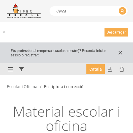
TANCAR
Resultats de la recerca
Descarregar
Ets professional (empresa,
escola
o mestre)
?
Recorda
iniciar
sessió o registra't.
Català
Escolar i Oficina
/
Escriptura i correcció
Material escolar i
oficina