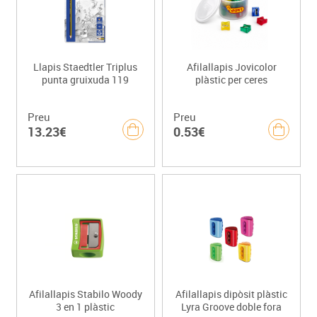
Llapis Staedtler Triplus
Afilallapis Jovicolor
punta gruixuda 119
plàstic per ceres
Preu
Preu
13.23€
0.53€
Afilallapis Stabilo Woody
Afilallapis dipòsit plàstic
3 en 1 plàstic
Lyra Groove doble fora