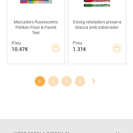
Marcadors fluorescents
Estoig retoladors pissarra
Pelikan Fluor & Pastel
blanca amb esborrador
Text
Preu
Preu
10.47€
1.31€
1
2
3
4