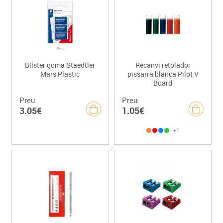
Blíster goma Staedtler
Recanvi retolador
Mars Plastic
pissarra blanca Pilot V
Board
Preu
Preu
3.05€
1.05€
+1