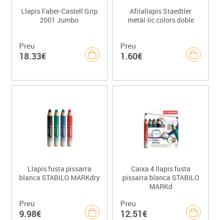
Llapis Faber-Castell Grip
Afilallapis Staedtler
2001 Jumbo
metàl·lic colors doble
Preu
Preu
18.33€
1.60€
Llapis fusta pissarra
Caixa 4 llapis fusta
blanca STABILO MARKdry
pissarra blanca STABILO
MARKd
Preu
Preu
9.98€
12.51€