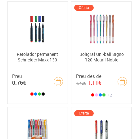
Oferta
Retolador permanent
Bolígraf Uni-ball Signo
Schneider Maxx 130
120 Metall Noble
Preu
Preu des de
0.76€
1.11€
1.42€
+2
Oferta