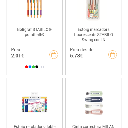
Bolígraf STABILO®
Estoig marcadors
pointball®
fluorescents STABILO
Swing cool N
Preu
Preu des de
2.01€
5.78€
+1
Estoig retoladors doble
Cinta correctora MILAN