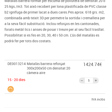
Matalàs barrera format per escuma de poliuterà de densitat 20 o
25 kgs./m3. Tot això recobert per lona plastificada de PVC classe
b2 ignífuga de primer lacat a dues cares.Pes aprox. 618 grs. m2,
combinada amb teixit 3D per permetre la sortida i cremallera per
a la seva fàcil substitució. Inclou reforços en les cantonades,
forats metàl·lics i anses de posar i treure per al seu fàcil trasllat.
Possibilitat si es fes en 20, 30, 40 i 50 cm. L'ús del matalàs es
podrà fer per tots dos costats.
DE0013214
Matalàs barrera reforçat
1424.74€
300x200x50 cm densitat 20
càmera aire
15 - 20 dies
IVA inclòs