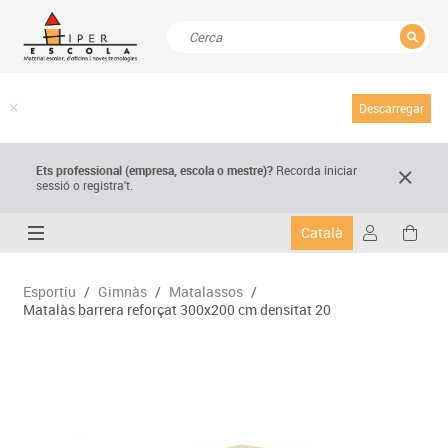
TANCAR
Resultats de la recerca
Descarregar
Ets professional (empresa,
escola
o mestre)
?
Recorda
iniciar
sessió o registra't.
Català
Esportiu
/
Gimnàs
/
Matalassos
/
Matalàs barrera reforçat 300x200 cm densitat 20