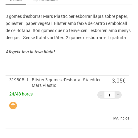
3 gomes d'esborrar Mars Plastic per esborrar llapis sobre paper,
polièster i paper vegetal. Blíster amb faixa de cartró i embolcall
de cel·lofana. Són gomes que no tenyeixen i esborren amb menys
desgast. Sense ftalats ni làtex. 2 gomes d'esborrar + 1 gratuïta.
Afegeix-lo a la teva llista!
31980BLI
Blister 3 gomes d'esborrar Staedtler
3.05€
Mars Plastic
24/48 hores
IVA inclòs