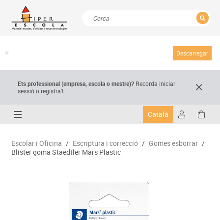
TANCAR
Resultats de la recerca
Descarregar
Ets professional (empresa,
escola
o mestre)
?
Recorda
iniciar
sessió o registra't.
Català
Escolar i Oficina
/
Escriptura i correcció
/
Gomes esborrar
/
Blíster goma Staedtler Mars Plastic