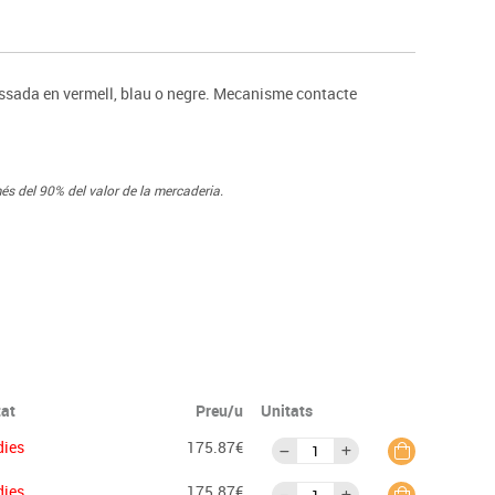
s
Psicomotricitat
Esports raqueta
Gimnàstica rítmica
ssada en vermell, blau o negre. Mecanisme contacte
és del 90% del valor de la mercaderia.
tat
Preu/u
Unitats
dies
175.87€
dies
175.87€