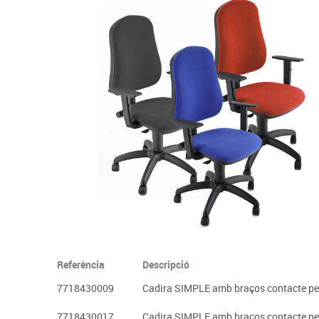
Complements d'oficina
Construccions
Mobiliari tecnològic
Músi
Plastificació, enquadernació i destrucció
Espais exteriors
Monitors interactiu
Mate
Informàtica
Psicomotricitat
Cièn
Higiene
Jocs simbòlics
Dibuix tècnic i artístic
Material escolar
Referència
Descripció
7718430009
Cadira SIMPLE amb braços contacte p
7718430017
Cadira SIMPLE amb braços contacte p