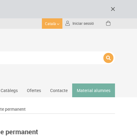
Iniciar sessió
Català
Catàlegs
Ofertes
Contacte
Material alumnes
cte permanent
Gimnàs
Hockey
Piscina
te permanent
Protecció esportiva