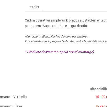
Espais compartits
Complements esportiu
ca
Videoprojecció
Detalls
s
Taules escolars, abatibles i polivalents
Entrenament
màtiques
Mobles escolars, casellers i cubeters
Equipament
cies
Cadira operativa simple amb braços ajustables, entapi
Penjadors, prestatges i taquilles
Foam
permanent. Suport alt. Base negra de niló.
Cadires, bancs i tamborets
*Condicions: El mobiliari es demana per encàrrec.
En cas de devolució, segons l'estat del producte, no s'abonarà m
* Producte desmuntat (opció servei muntatge)
Disponibili
ermanent Vermella
15 - 20 
ermanent Blava
15 - 20 