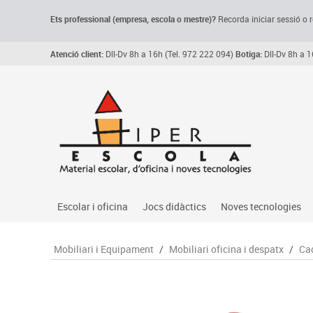
Ets professional (empresa,
escola
o mestre)
?
Recorda
iniciar sessió o r
Atenció client:
Dll-Dv 8h a 16h (Tel. 972 222 094)
Botiga:
Dll-Dv 8h a 1
Escolar i oficina
Jocs didàctics
Noves tecnologies
Arxiu, carpetes i classificadors
Primeres edats
Audio
Mobiliari i Equipament
/
Mobiliari oficina i despatx
/
Cad
Medi 
Paper i manipulats
Espais multisensorials
Càmeres videoconfe
Assoc
Manualitats
Jocs heurístics
Cartelleria digital
Jocs
Escriptura i correcció
Motricitat fina
Connectivitat i seny
Llen