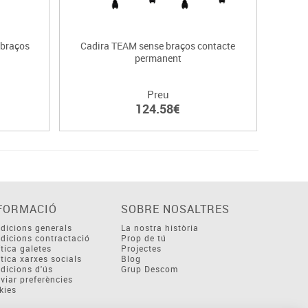
 braços
Cadira TEAM sense braços contacte
Cadir
permanent
Preu
124.58€
FORMACIÓ
SOBRE NOSALTRES
dicions generals
La nostra història
dicions contractació
Prop de tú
ítica galetes
Projectes
ítica xarxes socials
Blog
dicions d'ús
Grup Descom
viar preferències
kies