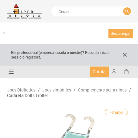
TANCAR
Resultats de la recerca
Descarregar
Ets professional (empresa,
escola
o mestre)
?
Recorda
iniciar
sessió o registra't.
Català
Jocs Didàctics
/
Jocs simbòlics
/
Complements per a nines
/
Cadireta Dolls Troller
+3 anys