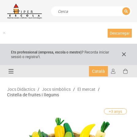
TANCAR
Resultats de la recerca
Descarregar
Ets professional (empresa,
escola
o mestre)
?
Recorda
iniciar
sessió o registra't.
Català
Jocs Didàctics
/
Jocs simbòlics
/
El mercat
/
Cistella de fruites i llegums
+3 anys