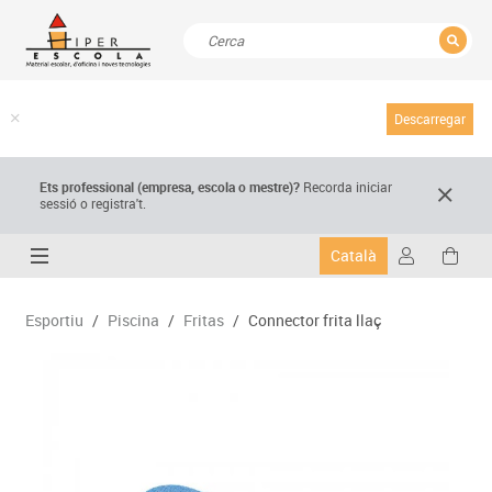
TANCAR
Resultats de la recerca
Descarregar
Ets professional (empresa,
escola
o mestre)
?
Recorda
iniciar
sessió o registra't.
Català
Esportiu
/
Piscina
/
Fritas
/
Connector frita llaç