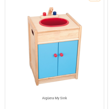
Aigüera My Sink