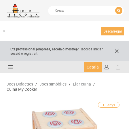
TANCAR
Resultats de la recerca
Descarregar
Ets professional (empresa,
escola
o mestre)
?
Recorda
iniciar
sessió o registra't.
Català
Jocs Didàctics
/
Jocs simbòlics
/
Llar cuina
/
Cuina My Cooker
+3 anys