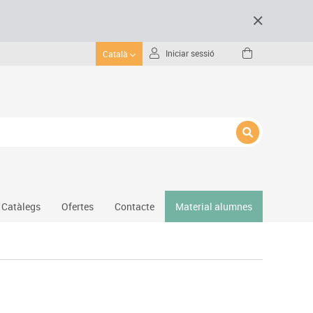
Iniciar sessió
Català
Catàlegs
Ofertes
Contacte
Material alumnes
Gimnàs
Hockey
Piscina
Protecció esportiva