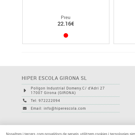
Preu
22.16€
HIPER ESCOLA GIRONA SL
Polígon Industrial Domeny.C/ d'Adri 27
17007 Girona (GIRONA)
Tel: 972222094
Email: info@hiperescola.com
Nosaltres i tercers, com proveïdors de serveis, utilitzem cookies i tecnologies sim