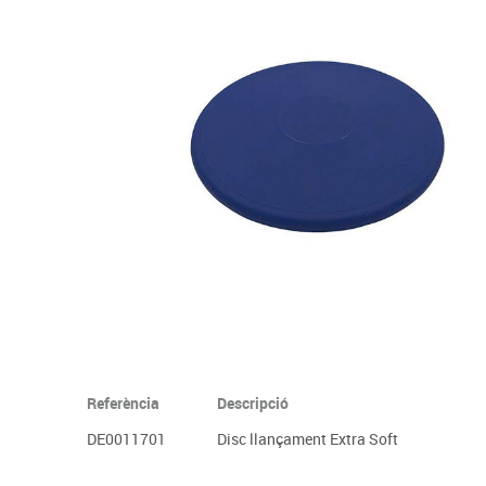
Complements d'oficina
Construccions
Mobiliari tecnològic
Músi
Plastificació, enquadernació i destrucció
Espais exteriors
Monitors interactiu
Mate
Informàtica
Psicomotricitat
Cièn
Higiene
Jocs simbòlics
Dibuix tècnic i artístic
Material escolar
Referència
Descripció
DE0011701
Disc llançament Extra Soft