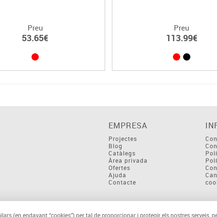
Preu
Preu
53.65€
113.99€
EMPRESA
IN
Projectes
Con
Blog
Con
Catàlegs
Pol
Àrea privada
Pol
Ofertes
Con
Ajuda
Can
Contacte
coo
ilars (en endavant “cookies”) per tal de proporcionar i protegir els nostres serveis, p