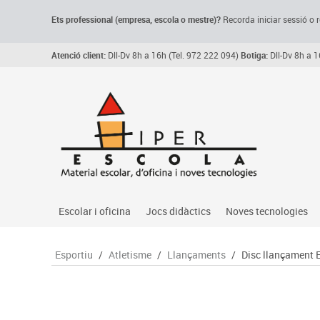
Ets professional (empresa,
escola
o mestre)
?
Recorda
iniciar sessió o r
Atenció client:
Dll-Dv 8h a 16h (Tel. 972 222 094)
Botiga:
Dll-Dv 8h a 1
Escolar i oficina
Jocs didàctics
Noves tecnologies
Arxiu, carpetes i classificadors
Primeres edats
Audio
Esportiu
/
Atletisme
/
Llançaments
/
Disc llançament E
Medi 
Paper i manipulats
Espais multisensorials
Càmeres videoconfe
Assoc
Manualitats
Jocs heurístics
Cartelleria digital
Jocs
Escriptura i correcció
Motricitat fina
Connectivitat i seny
Llen