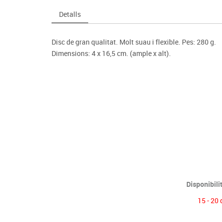
Espais compartits
Complements esportiu
ca
Videoprojecció
Detalls
s
Taules escolars, abatibles i polivalents
Entrenament
màtiques
Mobles escolars, casellers i cubeters
Equipament
cies
Disc de gran qualitat. Molt suau i flexible. Pes: 280 g.
Penjadors, prestatges i taquilles
Foam
Dimensions: 4 x 16,5 cm. (ample x alt).
Cadires, bancs i tamborets
Disponibili
15 - 20 