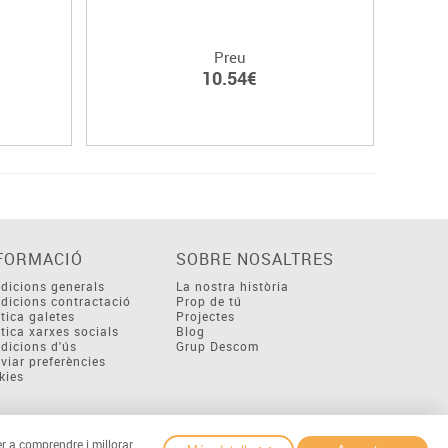
Preu
10.54€
FORMACIÓ
SOBRE NOSALTRES
dicions generals
La nostra història
dicions contractació
Prop de tú
ítica galetes
Projectes
ítica xarxes socials
Blog
dicions d'ús
Grup Descom
viar preferències
kies
er a comprendre i millorar