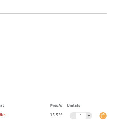
s
Psicomotricitat
Esports raqueta
Gimnàstica rítmica
tat
Preu/u
Unitats
dies
15.52€