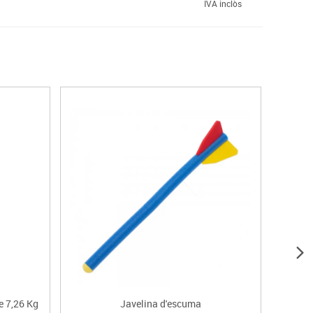
IVA inclòs
e 7,26 Kg
Javelina d'escuma
Pes l