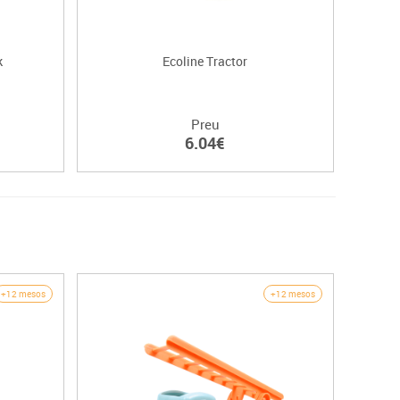
k
Ecoline Tractor
Preu
6.04€
+12 mesos
+12 mesos