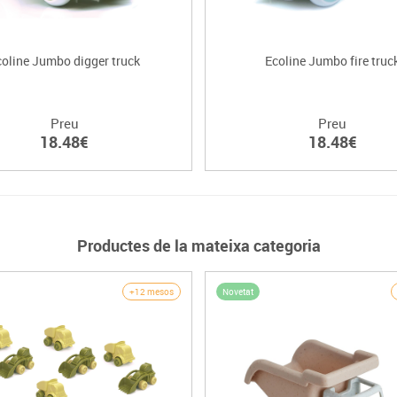
coline Jumbo digger truck
Ecoline Jumbo fire truc
Preu
Preu
18.48€
18.48€
Productes de la mateixa categoria
Novetat
+12 mesos