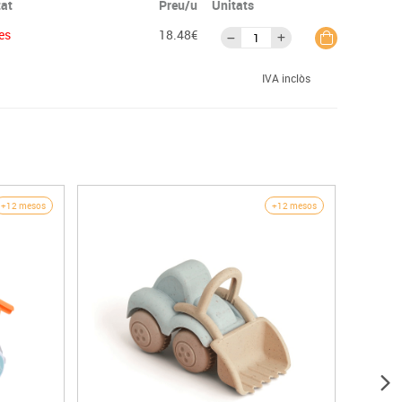
tat
Preu/u
Unitats
es
18.48€
IVA inclòs
+12 mesos
+12 mesos