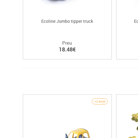
Ecoline Jumbo tipper truck
E
Preu
18.48€
+2 anys