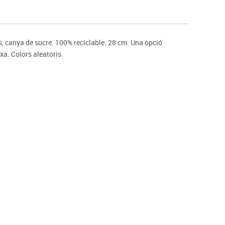
s
Psicomotricitat
Esports raqueta
Gimnàstica rítmica
es, canya de sucre. 100% reciclable. 28 cm. Una opció
xa. Colors aleatoris.