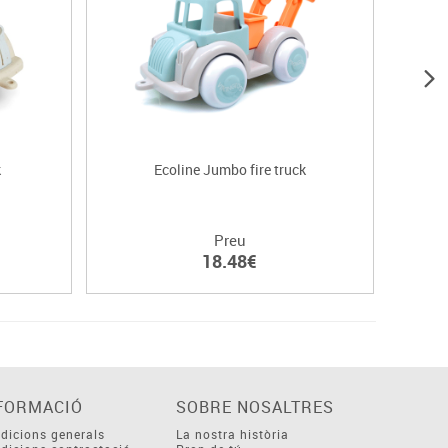
k
Ecoline Jumbo fire truck
La mev
Preu
18.48€
FORMACIÓ
SOBRE NOSALTRES
dicions generals
La nostra història