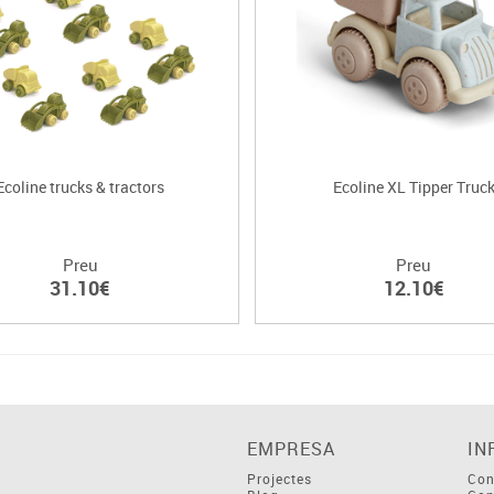
Ecoline trucks & tractors
Ecoline XL Tipper Truc
Preu
Preu
31.10€
12.10€
EMPRESA
IN
Projectes
Con