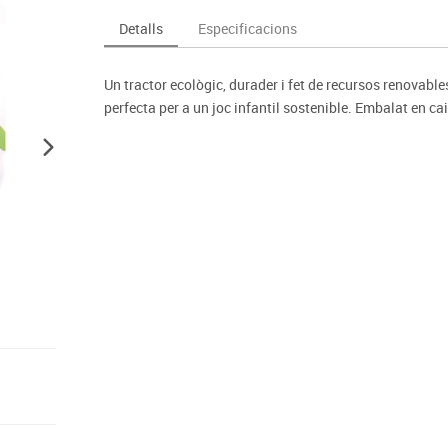
Espais compartits
Complements esportiu
ca
Videoprojecció
Detalls
Especificacions
s
Taules escolars, abatibles i polivalents
Entrenament
màtiques
Mobles escolars, casellers i cubeters
Equipament
cies
Un tractor ecològic, durader i fet de recursos renovabl
Penjadors, prestatges i taquilles
Foam
perfecta per a un joc infantil sostenible. Embalat en cai
Cadires, bancs i tamborets