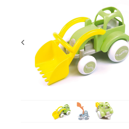
Complements d'oficina
Construccions
Mobiliari tecnològic
Músi
Plastificació, enquadernació i destrucció
Espais exteriors
Monitors interactiu
Mate
Informàtica
Psicomotricitat
Cièn
Higiene
Jocs simbòlics
Dibuix tècnic i artístic
Material escolar