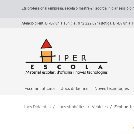
Ets professional (empresa,
escola
o mestre)
?
Recorda
iniciar sessió o r
Atenció client:
Dll-Dv 8h a 16h (Tel. 972 222 094)
Botiga:
Dll-Dv 8h a 1
Escolar i oficina
Jocs didàctics
Noves tecnologies
Arxiu, carpetes i classificadors
Primeres edats
Audio
Jocs Didàctics
/
Jocs simbòlics
/
Vehicles
/
Ecoline Ju
Medi 
Paper i manipulats
Espais multisensorials
Càmeres videoconfe
Assoc
Manualitats
Jocs heurístics
Cartelleria digital
Jocs
Escriptura i correcció
Motricitat fina
Connectivitat i seny
Llen