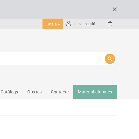
Iniciar sessió
Català
Catàlegs
Ofertes
Contacte
Material alumnes
Gimnàs
Hockey
Piscina
Protecció esportiva