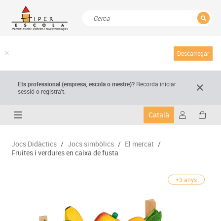
TANCAR
Resultats de la recerca
Descarregar
Ets professional (empresa,
escola
o mestre)
?
Recorda
iniciar
sessió o registra't.
Català
Jocs Didàctics
/
Jocs simbòlics
/
El mercat
/
Fruites i verdures en caixa de fusta
+3 anys