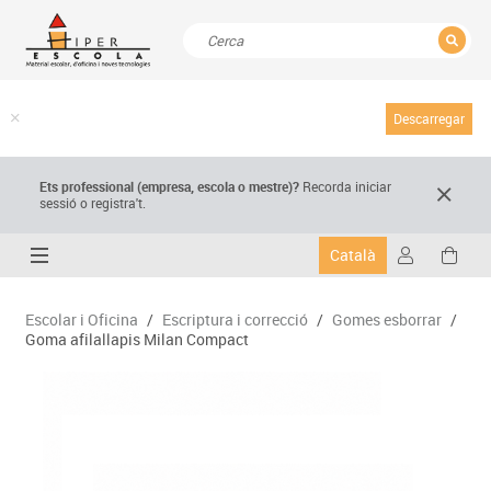
TANCAR
Resultats de la recerca
Descarregar
Ets professional (empresa,
escola
o mestre)
?
Recorda
iniciar
sessió o registra't.
Català
Escolar i Oficina
/
Escriptura i correcció
/
Gomes esborrar
/
Goma afilallapis Milan Compact