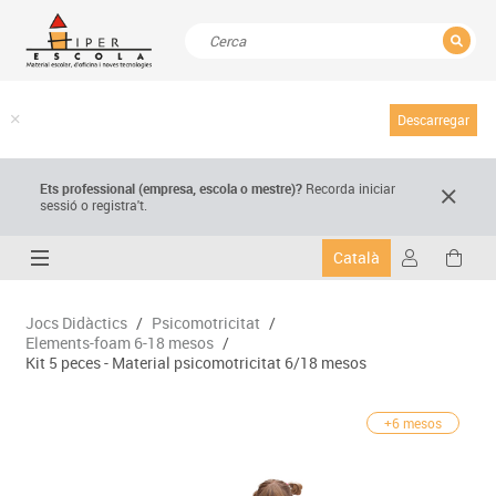
TANCAR
Resultats de la recerca
Descarregar
Ets professional (empresa,
escola
o mestre)
?
Recorda
iniciar
sessió o registra't.
Català
Jocs Didàctics
/
Psicomotricitat
/
Elements-foam 6-18 mesos
/
Kit 5 peces - Material psicomotricitat 6/18 mesos
+6 mesos