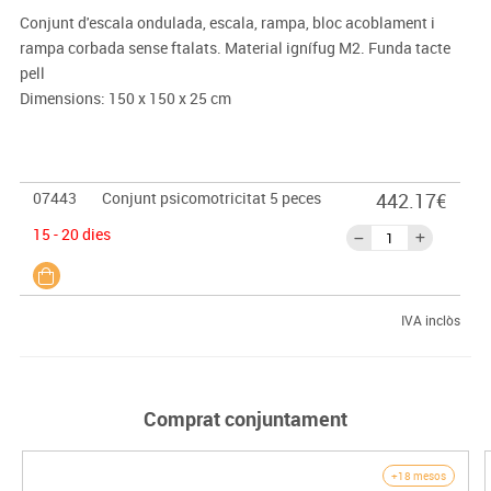
Conjunt d'escala ondulada, escala, rampa, bloc acoblament i
rampa corbada sense ftalats. Material ignífug M2. Funda tacte
pell
Dimensions: 150 x 150 x 25 cm
07443
Conjunt psicomotricitat 5 peces
442.17€
15 - 20 dies
IVA inclòs
Comprat conjuntament
+18 mesos