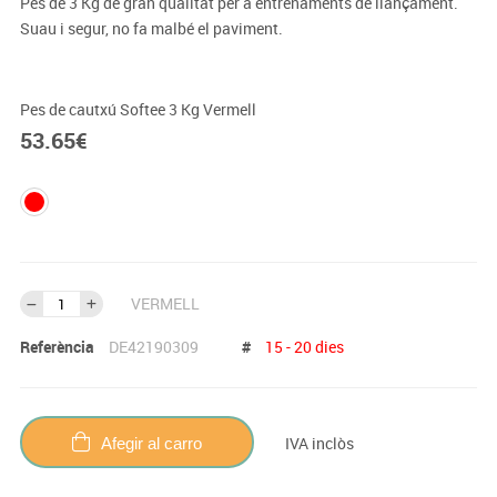
Pes de 3 Kg de gran qualitat per a entrenaments de llançament.
Suau i segur, no fa malbé el paviment.
Pes de cautxú Softee 3 Kg Vermell
53.65
€
VERMELL
Referència
DE42190309
#
15 - 20 dies
IVA inclòs
Afegir al carro