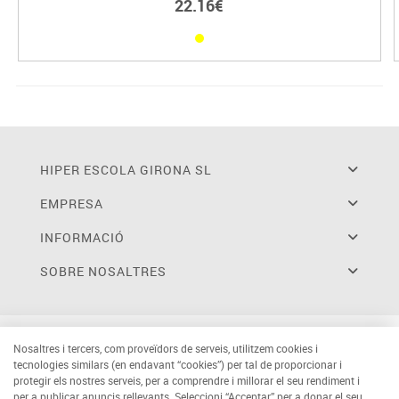
22.16€
HIPER ESCOLA GIRONA SL
EMPRESA
INFORMACIÓ
SOBRE NOSALTRES
Nosaltres i tercers, com proveïdors de serveis, utilitzem cookies i
tecnologies similars (en endavant “cookies”) per tal de proporcionar i
protegir els nostres serveis, per a comprendre i millorar el seu rendiment i
per a publicar anuncis rellevants. Seleccioni “Acceptar” per a donar el seu