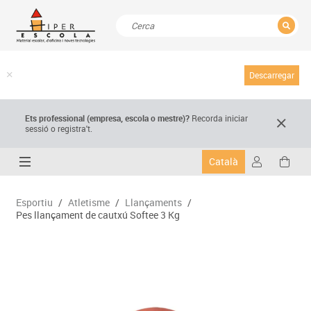
TANCAR
Resultats de la recerca
Descarregar
Ets professional (empresa,
escola
o mestre)
?
Recorda
iniciar
sessió o registra't.
Català
Esportiu
/
Atletisme
/
Llançaments
/
Pes llançament de cautxú Softee 3 Kg