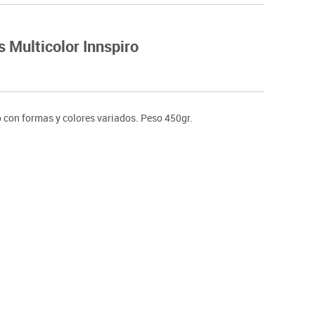
Hockey
Piscina
s Multicolor Innspiro
tas
Protección deportiva
deportivos
Psicomotricidad
Deportes raqueta
Gimnasia rítmica
 con formas y colores variados. Peso 450gr.