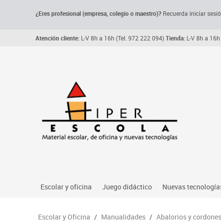
¿Eres profesional (empresa, colegio o maestro)?
Recuerda iniciar sesió
Atención cliente:
L-V 8h a 16h (Tel. 972 222 094)
Tienda:
L-V 8h a 16h 
Escolar y oficina
Juego didáctico
Nuevas tecnología
Archivo, carpetas y clasificadores
Primeras edades
Audio
Escolar y Oficina
/
Manualidades
/
Abalorios y cordone
Me