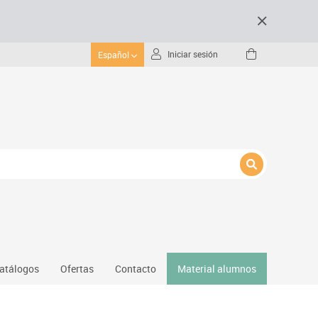
Iniciar sesión
Español
atálogos
Ofertas
Contacto
Material alumnos
nativos
Gimnasio