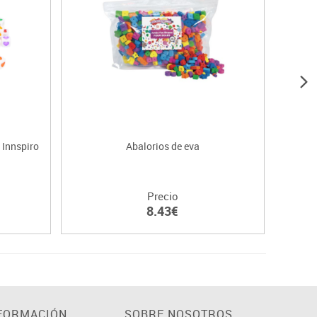
 Innspiro
Abalorios de eva
Abalo
Precio
8.43€
FORMACIÓN
SOBRE NOSOTROS