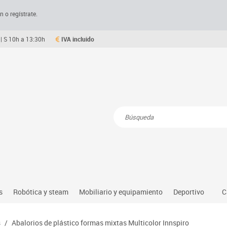
n o regístrate.
| S 10h a 13:30h
IVA incluido
Resultados de la búsqueda
s
Robótica y steam
Mobiliario y equipamiento
Deportivo
C
Robótica educativa
Mesas comedor plegables y desplegables
Deportes alter
s
/
Abalorios de plástico formas mixtas Multicolor Innspiro
dio natural, social y cultural
Ordenadores y tablets