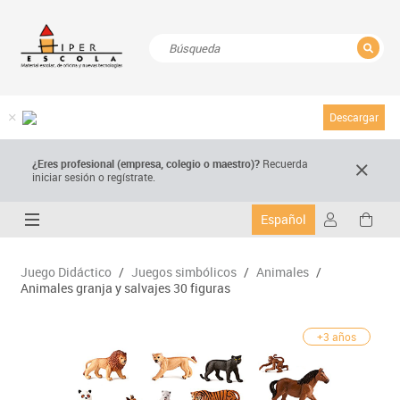
CERRAR
Resultados de la búsqueda
Descargar
¿Eres profesional (empresa, colegio o maestro)?
Recuerda
iniciar sesión o regístrate.
Español
Juego Didáctico
/
Juegos simbólicos
/
Animales
/
Animales granja y salvajes 30 figuras
+3 años