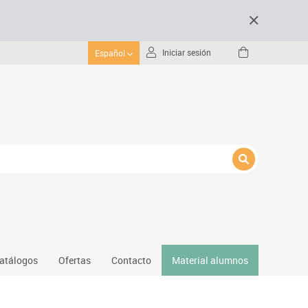
Iniciar sesión
Español
atálogos
Ofertas
Contacto
Material alumnos
nativos
Gimnasio