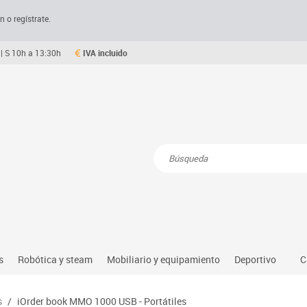
n o regístrate.
| S 10h a 13:30h
IVA incluido
Resultados de la búsqueda
s
Robótica y steam
Mobiliario y equipamiento
Deportivo
C
Robótica educativa
Mesas comedor plegables y desplegables
Deportes alter
s
/
iOrder book MMO 1000 USB - Portátiles
dio natural, social y cultural
Ordenadores y tablets