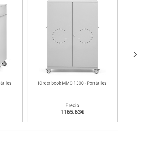
átiles
iOrder book MMO 1300 - Portátiles
iOrde
Precio
1165.63€