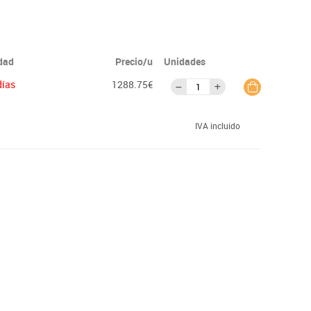
idad
Precio/u
Unidades
días
1288.75€
IVA incluido