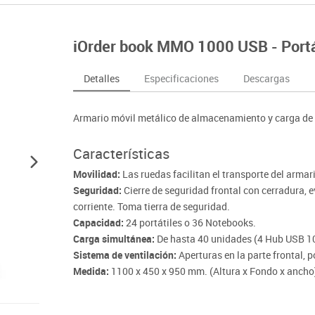
nferencia
Maker
Sofás lectura
Atletismo
ociación y atención
Pantallas de proyección
Steam
Pizarras, vitrinas y carteleria
Béisbol
egos de mesa
Sistemas de colaboración
iOrder book MMO 1000 USB - Portá
señal
Tinkering
Mobiliario oficina y despacho
Balones y pelo
nguaje e idiomas
Soportes
ógico
Espacios compartidos
Complementos 
sica
Videoproyección
Detalles
Especificaciones
Descargas
tivos
Mesas escolares, abatibles y polivalentes
Entrenamiento
temáticas
Muebles escolares, casilleros y cubeteros
Equipamiento
encias
Armario móvil metálico de almacenamiento y carga de 
Percheros, baldas y taquillas
Foam
Sillas, bancos y taburetes
Características
Movilidad:
Las ruedas facilitan el transporte del armari
Seguridad:
Cierre de seguridad frontal con cerradura, 
corriente. Toma tierra de seguridad.
Capacidad:
24 portátiles o 36 Notebooks.
Carga simultánea:
De hasta 40 unidades (4 Hub USB 10
Sistema de ventilación:
Aperturas en la parte frontal, po
Medida:
1100 x 450 x 950 mm. (Altura x Fondo x ancho