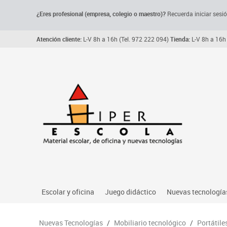
¿Eres profesional (empresa, colegio o maestro)?
Recuerda iniciar sesió
Atención cliente:
L-V 8h a 16h (Tel. 972 222 094)
Tienda:
L-V 8h a 16h 
Escolar y oficina
Juego didáctico
Nuevas tecnología
Archivo, carpetas y clasificadores
Primeras edades
Audio
Nuevas Tecnologías
/
Mobiliario tecnológico
/
Portátile
Me