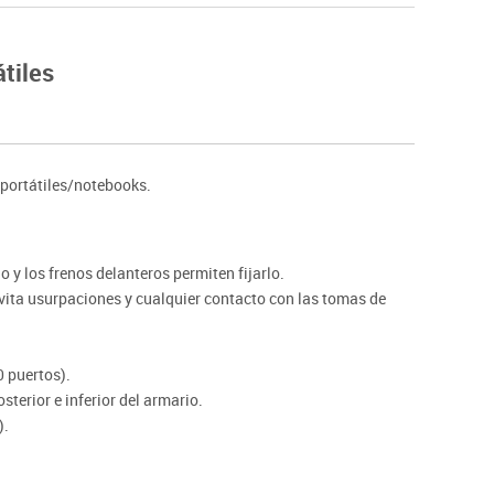
Hockey
Piscina
tiles
tas
Protección deportiva
deportivos
Psicomotricidad
Deportes raqueta
Gimnasia rítmica
portátiles/notebooks.
o y los frenos delanteros permiten fijarlo.
evita usurpaciones y cualquier contacto con las tomas de
 puertos).
sterior e inferior del armario.
).