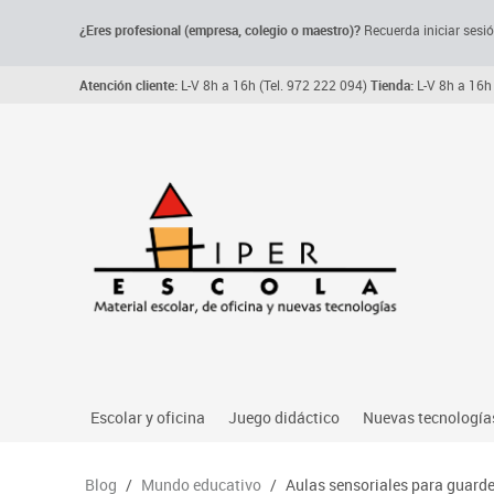
¿Eres profesional (empresa, colegio o maestro)?
Recuerda iniciar sesió
Atención cliente:
L-V 8h a 16h (Tel. 972 222 094)
Tienda:
L-V 8h a 16h 
Escolar y oficina
Juego didáctico
Nuevas tecnología
Archivo, carpetas y clasificadores
Primeras edades
Audio
Blog
/
Mundo educativo
/
Aulas sensoriales para guarde
Me