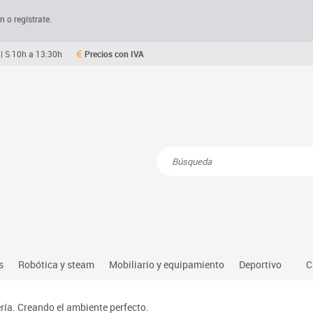
n o regístrate.
| S 10h a 13:30h
Precios con IVA
Resultados de la búsqueda
s
Robótica y steam
Mobiliario y equipamiento
Deportivo
C
Robótica educativa
Mesas comedor plegables y desplegables
Deportes alter
ría. Creando el ambiente perfecto.
dio natural, social y cultural
Ordenadores y tablets