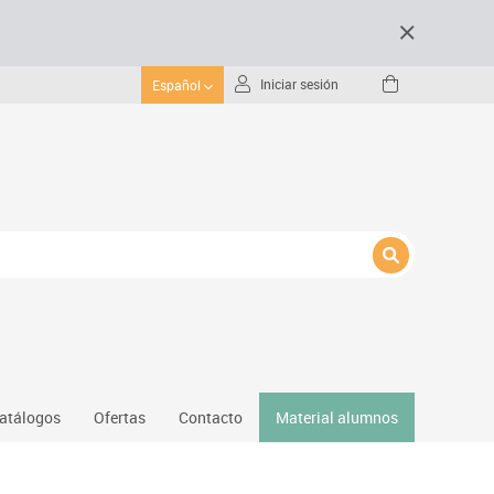
Iniciar sesión
Español
atálogos
Ofertas
Contacto
Material alumnos
nativos
Gimnasio