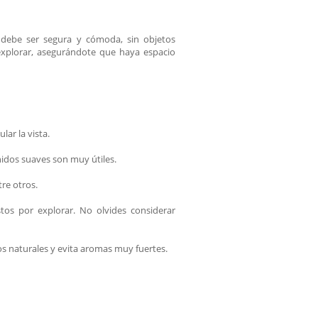
a debe ser segura y cómoda, sin objetos
 explorar, asegurándote que haya espacio
lar la vista.
idos suaves son muy útiles.
tre otros.
tos por explorar. No olvides considerar
os naturales y evita aromas muy fuertes.