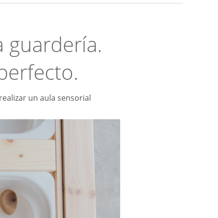
Hockey
Piscina
a guardería.
tas
Protección deportiva
deportivos
Psicomotricidad
perfecto.
Deportes raqueta
Gimnasia rítmica
ealizar un aula sensorial