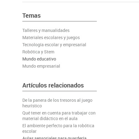
Papel y manipulados
Espacios multisensoriales
Cámaras videoco
As
Manualidades
Juegos heuristicos
Carteleria digital
Temas
Ju
Escritura y corrección
Motricidad fina
Connectividad y 
Le
Talleres y manualidades
Complementos de oficina
Construcciones
Mobiliario tecnol
Mú
Materiales escolares y juegos
Plastificación, encuadernación y destrucción
Espacios exteriores
Monitores interac
Ma
Tecnología escolar y empresarial
Informática
Psicomotricidad
Ci
Robótica y Stem
Higiene
Juegos simbólicos
Mundo educativo
Mundo empresarial
Dibujo técnico y artístico
Material escolar
Artículos relacionados
De la panera de los tresoros al juego
heurístico
Qué tener en cuenta para trabajar con
material didáctico en el aula
El ambiente perfecto para la robótica
escolar
Aulas sensoriales para guardería.