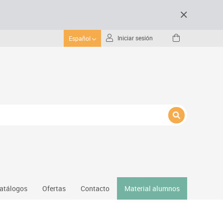
Iniciar sesión
Español
atálogos
Ofertas
Contacto
Material alumnos
nativos
Gimnasio