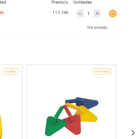
idad
Precio/u
Unidades
es
113.34€
IVA incluido
+3 años
+18 meses