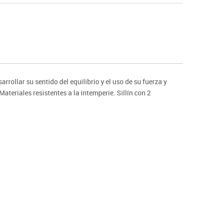
Hockey
Piscina
tas
Protección deportiva
deportivos
Psicomotricidad
Deportes raqueta
Gimnasia rítmica
arrollar su sentido del equilibrio y el uso de su fuerza y
ateriales resistentes a la intemperie. Sillín con 2