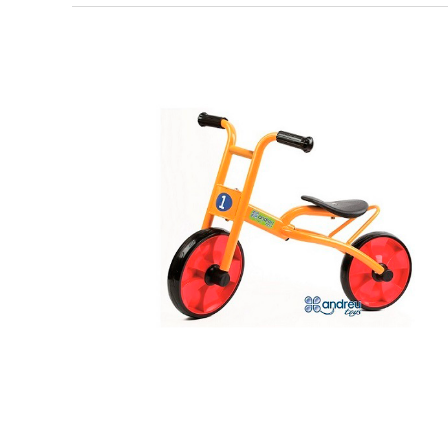
Papel y manipulados
Espacios multisensoriales
Cámaras videoco
As
Manualidades
Juegos heuristicos
Carteleria digital
Ju
Escritura y corrección
Motricidad fina
Connectividad y 
Le
Complementos de oficina
Construcciones
Mobiliario tecnol
Mú
Plastificación, encuadernación y destrucción
Espacios exteriores
Monitores interac
Ma
Informática
Psicomotricidad
Ci
Higiene
Juegos simbólicos
Dibujo técnico y artístico
Material escolar