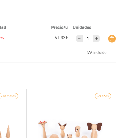
idad
Precio/u
Unidades
es
51.33€
IVA incluido
+10 meses
+3 años