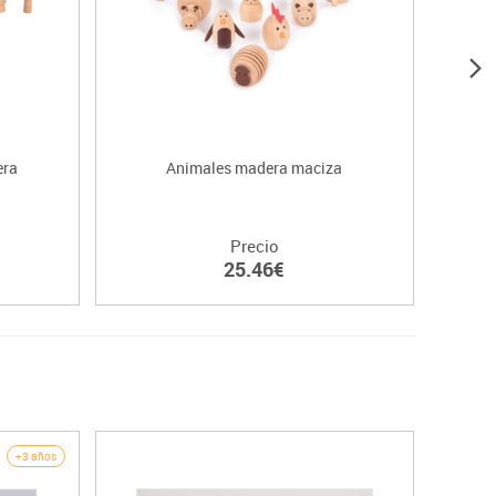
era
Animales madera maciza
Se
Precio
25.46€
+3 años