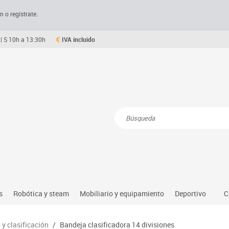
n o regístrate.
| S 10h a 13:30h
IVA incluido
Resultados de la búsqueda
s
Robótica y steam
Mobiliario y equipamiento
Deportivo
C
Robótica educativa
Mesas comedor plegables y desplegables
Deportes alter
y clasificación
/
Bandeja clasificadora 14 divisiones
dio natural, social y cultural
Ordenadores y tablets