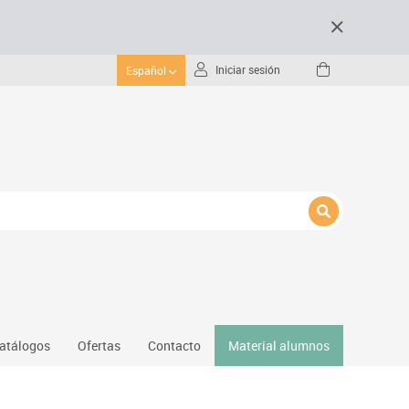
Iniciar sesión
Español
atálogos
Ofertas
Contacto
Material alumnos
nativos
Gimnasio