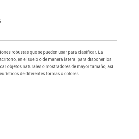
Hockey
Piscina
s
tas
Protección deportiva
deportivos
Psicomotricidad
Deportes raqueta
Gimnasia rítmica
ones robustas que se pueden usar para clasificar. La
critorio, en el suelo o de manera lateral para disponer los
ficar objetos naturales o mostradores de mayor tamaño, así
urísticos de diferentes formas o colores.