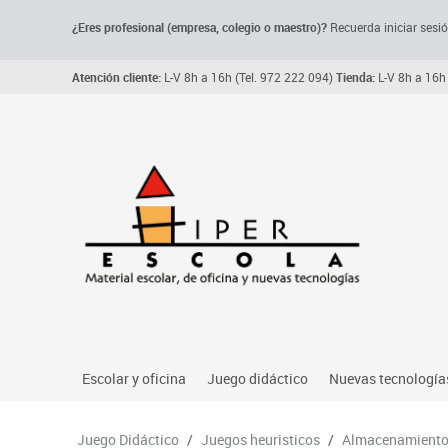
¿Eres profesional (empresa, colegio o maestro)?
Recuerda iniciar sesió
Atención cliente:
L-V 8h a 16h (Tel. 972 222 094)
Tienda:
L-V 8h a 16h 
Escolar y oficina
Juego didáctico
Nuevas tecnología
Archivo, carpetas y clasificadores
Primeras edades
Audio
Juego Didáctico
/
Juegos heuristicos
/
Almacenamiento 
Me