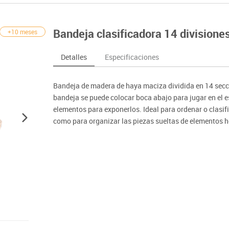
nferencia
Maker
Sofás lectura
Atletismo
ociación y atención
Pantallas de proyección
Steam
Pizarras, vitrinas y carteleria
Béisbol
egos de mesa
Sistemas de colaboración
Bandeja clasificadora 14 divisione
+10 meses
señal
Tinkering
Mobiliario oficina y despacho
Balones y pelo
nguaje e idiomas
Soportes
ógico
Espacios compartidos
Complementos 
sica
Videoproyección
Detalles
Especificaciones
tivos
Mesas escolares, abatibles y polivalentes
Entrenamiento
temáticas
Muebles escolares, casilleros y cubeteros
Equipamiento
encias
Bandeja de madera de haya maciza dividida en 14 secci
Percheros, baldas y taquillas
Foam
bandeja se puede colocar boca abajo para jugar en el es
Sillas, bancos y taburetes
elementos para exponerlos. Ideal para ordenar o clasi
como para organizar las piezas sueltas de elementos he