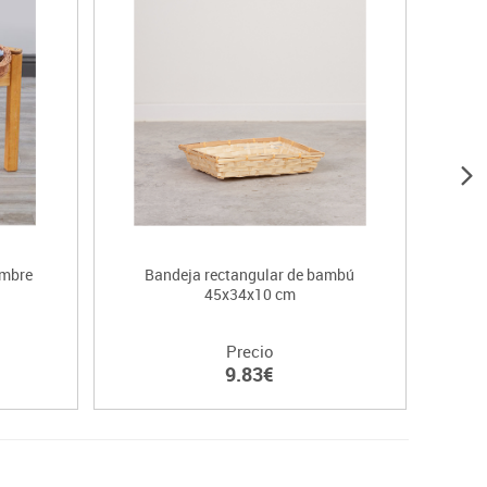
imbre
Bandeja rectangular de bambú
Bande
45x34x10 cm
Precio
9.83€