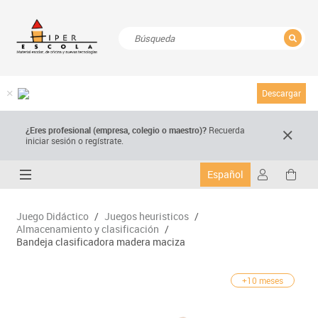
CERRAR
Resultados de la búsqueda
Descargar
¿Eres profesional (empresa, colegio o maestro)?
Recuerda
iniciar sesión o regístrate.
Español
Juego Didáctico
/
Juegos heuristicos
/
Almacenamiento y clasificación
/
Bandeja clasificadora madera maciza
+10 meses