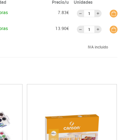
idad
Precio/u
Unidades
oras
7.83€
oras
13.90€
IVA incluido
Oferta