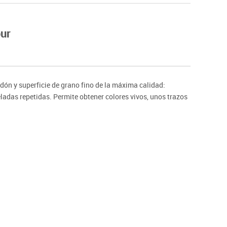
Hockey
Piscina
our
tas
Protección deportiva
deportivos
Psicomotricidad
Deportes raqueta
Gimnasia rítmica
ón y superficie de grano fino de la máxima calidad:
eladas repetidas. Permite obtener colores vivos, unos trazos