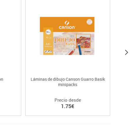
on
Láminas de dibujo Canson Guarro Basik
Blocs
minipacks
Precio desde
1.75€