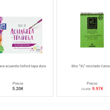
ara acuarela Oxford tapa dura
Bloc "XL" reciclado Cans
Precio
Precio
5.20€
9.97€
12.59€