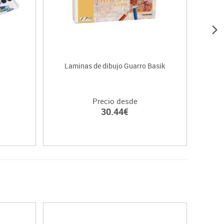
Laminas de dibujo Guarro Basik
Lápic
Precio desde
30.44€