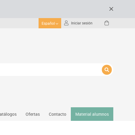
Iniciar sesión
Español
atálogos
Ofertas
Contacto
Material alumnos
nativos
Gimnasio