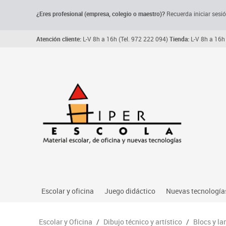
¿Eres profesional (empresa, colegio o maestro)?
Recuerda iniciar sesió
Atención cliente:
L-V 8h a 16h (Tel. 972 222 094)
Tienda:
L-V 8h a 16h 
Escolar y oficina
Juego didáctico
Nuevas tecnología
Archivo, carpetas y clasificadores
Primeras edades
Audio
Escolar y Oficina
/
Dibujo técnico y artístico
/
Blocs y la
Me