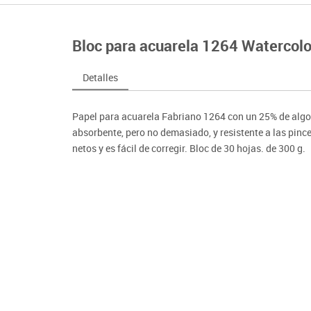
nferencia
Maker
Sofás lectura
Atletismo
ociación y atención
Pantallas de proyección
Steam
Pizarras, vitrinas y carteleria
Béisbol
egos de mesa
Sistemas de colaboración
Bloc para acuarela 1264 Watercol
señal
Tinkering
Mobiliario oficina y despacho
Balones y pelo
nguaje e idiomas
Soportes
ógico
Espacios compartidos
Complementos 
sica
Videoproyección
Detalles
tivos
Mesas escolares, abatibles y polivalentes
Entrenamiento
temáticas
Muebles escolares, casilleros y cubeteros
Equipamiento
encias
Papel para acuarela Fabriano 1264 con un 25% de algod
Percheros, baldas y taquillas
Foam
absorbente, pero no demasiado, y resistente a las pinc
Sillas, bancos y taburetes
netos y es fácil de corregir. Bloc de 30 hojas. de 300 g.