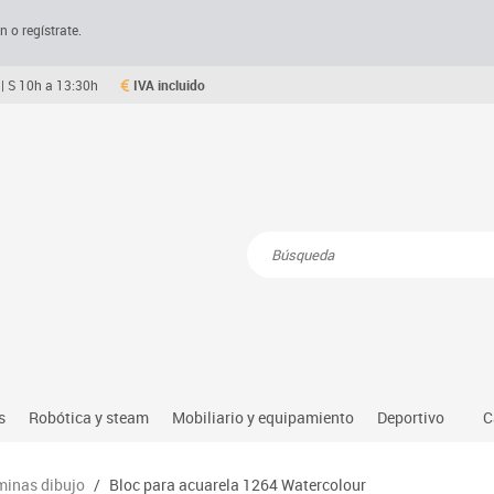
n o regístrate.
| S 10h a 13:30h
IVA incluido
Resultados de la búsqueda
s
Robótica y steam
Mobiliario y equipamiento
Deportivo
C
Robótica educativa
Mesas comedor plegables y desplegables
Deportes alter
minas dibujo
/
Bloc para acuarela 1264 Watercolour
dio natural, social y cultural
Ordenadores y tablets