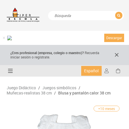
CERRAR
Resultados de la búsqueda
Descargar
¿Eres profesional (empresa, colegio o maestro)?
Recuerda
iniciar sesión o regístrate.
Español
Juego Didáctico
/
Juegos simbólicos
/
Muñecas-realistas 38 cm
/
Blusa y pantalón calor 38 cm
+10 meses