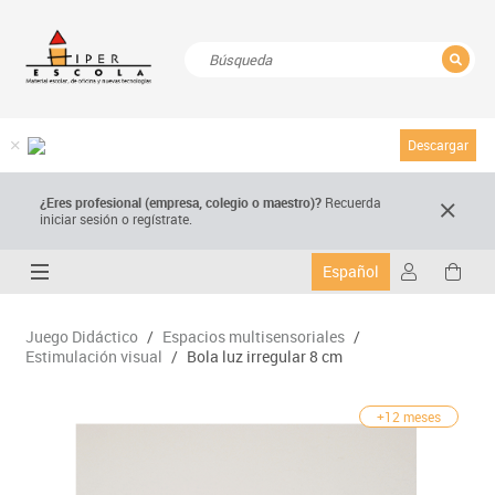
CERRAR
Resultados de la búsqueda
Descargar
¿Eres profesional (empresa, colegio o maestro)?
Recuerda
iniciar sesión o regístrate.
Español
Juego Didáctico
/
Espacios multisensoriales
/
Estimulación visual
/
Bola luz irregular 8 cm
+12 meses