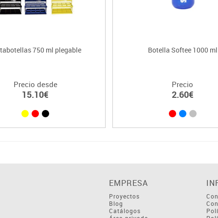
tabotellas 750 ml plegable
Botella Softee 1000 ml
Precio desde
Precio
15.10€
2.60€
EMPRESA
IN
Proyectos
Con
Blog
Con
Catálogos
Pol
Área privada
Pol