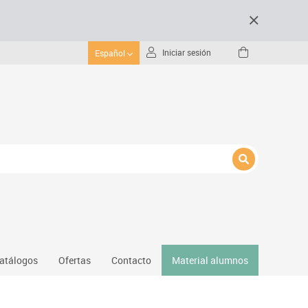
Iniciar sesión
Español
atálogos
Ofertas
Contacto
Material alumnos
nativos
Gimnasio