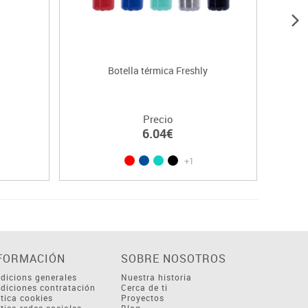
Botella térmica Freshly
Precio
6.04€
+1
FORMACIÓN
SOBRE NOSOTROS
dicions generales
Nuestra historia
diciones contratación
Cerca de ti
ítica cookies
Proyectos
ítica redes sociales
Blog