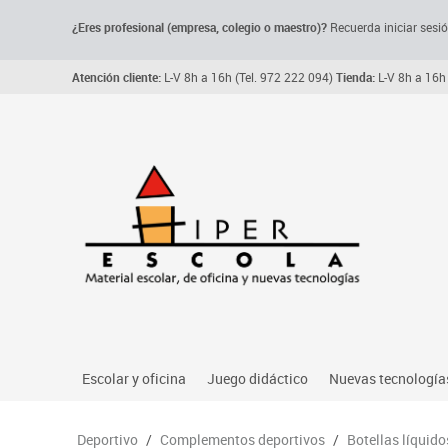
¿Eres profesional (empresa, colegio o maestro)?
Recuerda iniciar sesió
Atención cliente:
L-V 8h a 16h (Tel. 972 222 094)
Tienda:
L-V 8h a 16h 
Escolar y oficina
Juego didáctico
Nuevas tecnología
Archivo, carpetas y clasificadores
Primeras edades
Audio
Deportivo
/
Complementos deportivos
/
Botellas líquido
Me