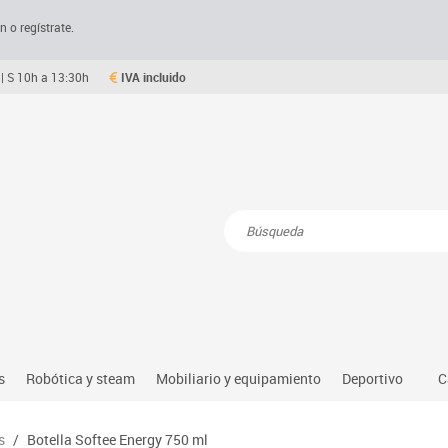
n o regístrate.
| S 10h a 13:30h
IVA incluido
Resultados de la búsqueda
s
Robótica y steam
Mobiliario y equipamiento
Deportivo
C
Robótica educativa
Mesas comedor plegables y desplegables
Deportes alter
s
/
Botella Softee Energy 750 ml
dio natural, social y cultural
Ordenadores y tablets