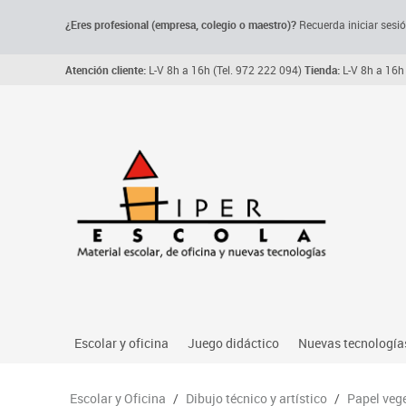
¿Eres profesional (empresa, colegio o maestro)?
Recuerda iniciar sesió
Atención cliente:
L-V 8h a 16h (Tel. 972 222 094)
Tienda:
L-V 8h a 16h 
Escolar y oficina
Juego didáctico
Nuevas tecnología
Archivo, carpetas y clasificadores
Primeras edades
Audio
Escolar y Oficina
/
Dibujo técnico y artístico
/
Papel vege
Me