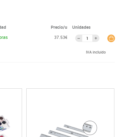
idad
Precio/u
Unidades
oras
37.53€
IVA incluido