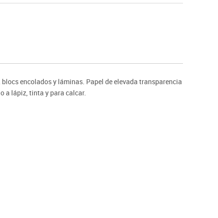
Hockey
Piscina
tas
Protección deportiva
deportivos
Psicomotricidad
Deportes raqueta
Gimnasia rítmica
 blocs encolados y láminas. Papel de elevada transparencia
 a lápiz, tinta y para calcar.