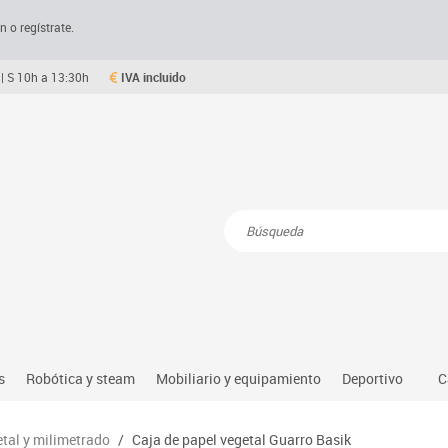
n o regístrate.
| S 10h a 13:30h
IVA incluido
Resultados de la búsqueda
s
Robótica y steam
Mobiliario y equipamiento
Deportivo
C
Robótica educativa
Mesas comedor plegables y desplegables
Deportes alter
tal y milimetrado
/
Caja de papel vegetal Guarro Basik
dio natural, social y cultural
Ordenadores y tablets