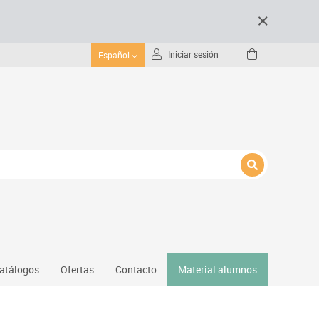
Iniciar sesión
Español
atálogos
Ofertas
Contacto
Material alumnos
nativos
Gimnasio