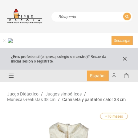
CERRAR
Resultados de la búsqueda
Descargar
¿Eres profesional (empresa, colegio o maestro)?
Recuerda
iniciar sesión o regístrate.
Español
Juego Didáctico
/
Juegos simbólicos
/
Muñecas-realistas 38 cm
/
Camiseta y pantalón calor 38 cm
+10 meses