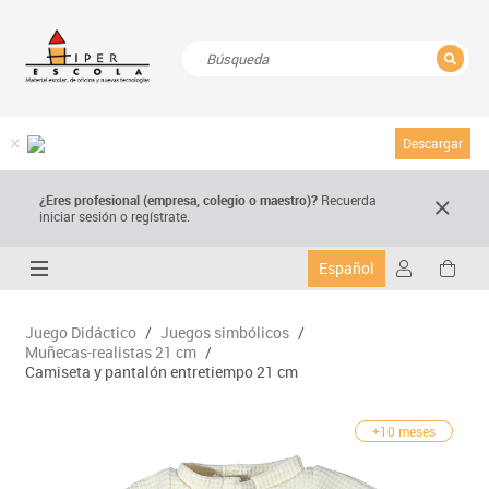
CERRAR
Resultados de la búsqueda
Descargar
¿Eres profesional (empresa, colegio o maestro)?
Recuerda
iniciar sesión o regístrate.
Español
Juego Didáctico
/
Juegos simbólicos
/
Muñecas-realistas 21 cm
/
Camiseta y pantalón entretiempo 21 cm
+10 meses