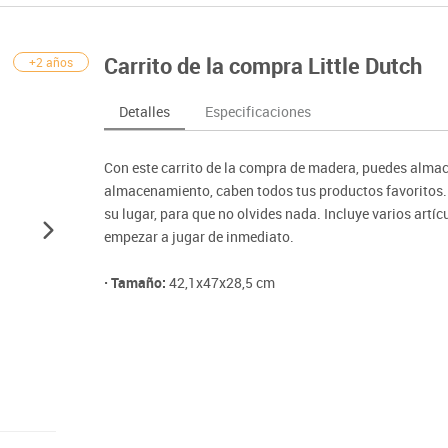
nferencia
Maker
Sofás lectura
Atletismo
ociación y atención
Pantallas de proyección
Steam
Pizarras, vitrinas y carteleria
Béisbol
egos de mesa
Sistemas de colaboración
Carrito de la compra Little Dutch
+2 años
señal
Tinkering
Mobiliario oficina y despacho
Balones y pelo
nguaje e idiomas
Soportes
ógico
Espacios compartidos
Complementos 
sica
Videoproyección
Detalles
Especificaciones
tivos
Mesas escolares, abatibles y polivalentes
Entrenamiento
temáticas
Muebles escolares, casilleros y cubeteros
Equipamiento
encias
Con este carrito de la compra de madera, puedes almac
Percheros, baldas y taquillas
Foam
almacenamiento, caben todos tus productos favoritos. 
Sillas, bancos y taburetes
su lugar, para que no olvides nada. Incluye varios art
empezar a jugar de inmediato.
· Tamaño:
42,1x47x28,5 cm