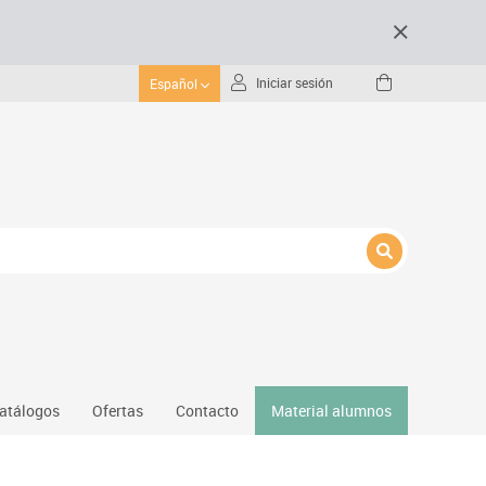
Iniciar sesión
Español
atálogos
Ofertas
Contacto
Material alumnos
nativos
Gimnasio