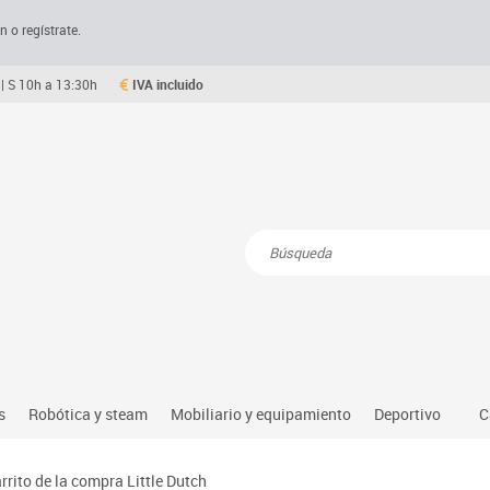
n o regístrate.
| S 10h a 13:30h
IVA incluido
Resultados de la búsqueda
s
Robótica y steam
Mobiliario y equipamiento
Deportivo
C
Robótica educativa
Mesas comedor plegables y desplegables
Deportes alter
rrito de la compra Little Dutch
dio natural, social y cultural
Ordenadores y tablets