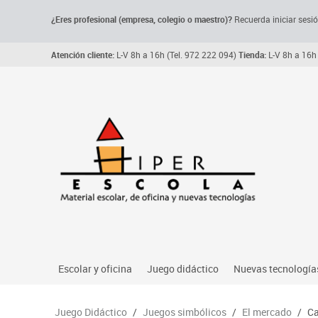
¿Eres profesional (empresa, colegio o maestro)?
Recuerda iniciar sesió
Atención cliente:
L-V 8h a 16h (Tel. 972 222 094)
Tienda:
L-V 8h a 16h 
Escolar y oficina
Juego didáctico
Nuevas tecnología
Archivo, carpetas y clasificadores
Primeras edades
Audio
Juego Didáctico
/
Juegos simbólicos
/
El mercado
/
Ca
Me