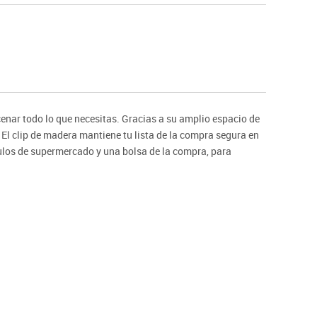
Hockey
Piscina
tas
Protección deportiva
deportivos
Psicomotricidad
Deportes raqueta
Gimnasia rítmica
enar todo lo que necesitas. Gracias a su amplio espacio de
El clip de madera mantiene tu lista de la compra segura en
ículos de supermercado y una bolsa de la compra, para