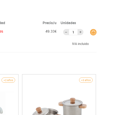
idad
Precio/u
Unidades
es
49.33€
IVA incluido
+2 años
+3 años