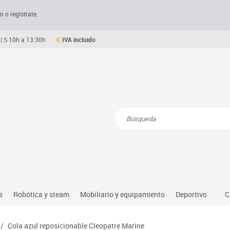
n o regístrate.
| S 10h a 13:30h
IVA incluido
Resultados de la búsqueda
s
Robótica y steam
Mobiliario y equipamiento
Deportivo
C
Robótica educativa
Mesas comedor plegables y desplegables
Deportes alter
/
Cola azul reposicionable Cleopatre Marine
dio natural, social y cultural
Ordenadores y tablets