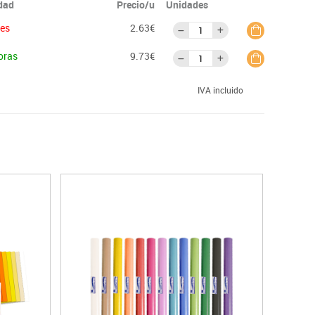
idad
Precio/u
Unidades
ies
2.63€
oras
9.73€
IVA incluido