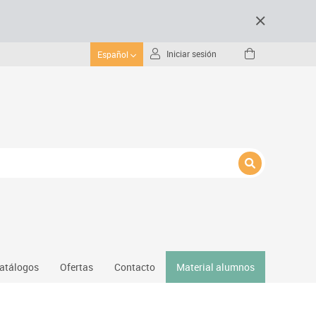
Iniciar sesión
Español
atálogos
Ofertas
Contacto
Material alumnos
nativos
Gimnasio