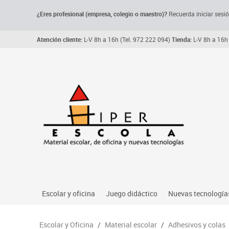
¿Eres profesional (empresa, colegio o maestro)?
Recuerda iniciar sesió
Atención cliente:
L-V 8h a 16h (Tel. 972 222 094)
Tienda:
L-V 8h a 16h 
Escolar y oficina
Juego didáctico
Nuevas tecnología
Archivo, carpetas y clasificadores
Primeras edades
Audio
Escolar y Oficina
/
Material escolar
/
Adhesivos y colas
Me