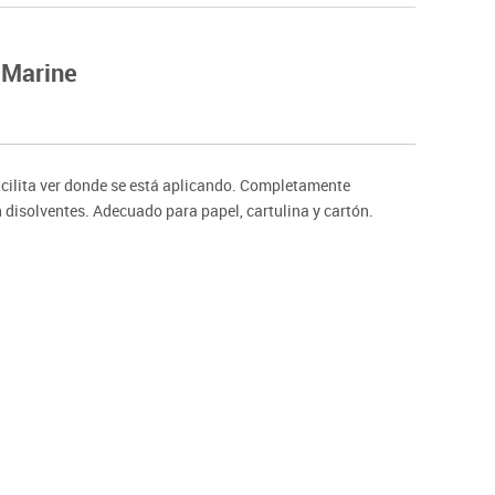
Hockey
Piscina
 Marine
tas
Protección deportiva
deportivos
Psicomotricidad
Deportes raqueta
Gimnasia rítmica
acilita ver donde se está aplicando. Completamente
n disolventes. Adecuado para papel, cartulina y cartón.