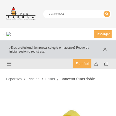
CERRAR
Resultados de la búsqueda
Descargar
¿Eres profesional (empresa, colegio o maestro)?
Recuerda
iniciar sesión o regístrate.
Español
Deportivo
/
Piscina
/
Fritas
/
Conector fritas doble