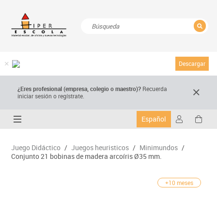
CERRAR
Resultados de la búsqueda
Descargar
¿Eres profesional (empresa, colegio o maestro)?
Recuerda
iniciar sesión o regístrate.
Español
Juego Didáctico
/
Juegos heuristicos
/
Minimundos
/
Conjunto 21 bobinas de madera arcoíris Ø35 mm.
+10 meses