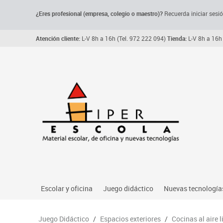
¿Eres profesional (empresa, colegio o maestro)?
Recuerda iniciar sesió
Atención cliente:
L-V 8h a 16h (Tel. 972 222 094)
Tienda:
L-V 8h a 16h 
Escolar y oficina
Juego didáctico
Nuevas tecnología
Archivo, carpetas y clasificadores
Primeras edades
Audio
Juego Didáctico
/
Espacios exteriores
/
Cocinas al aire l
Me