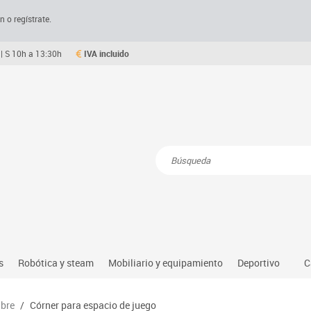
n o regístrate.
| S 10h a 13:30h
IVA incluido
Resultados de la búsqueda
s
Robótica y steam
Mobiliario y equipamiento
Deportivo
C
Robótica educativa
Mesas comedor plegables y desplegables
Deportes alter
ibre
/
Córner para espacio de juego
dio natural, social y cultural
Ordenadores y tablets