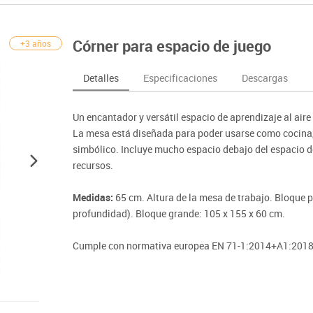
nferencia
Maker
Sofás lectura
Atletismo
ociación y atención
Pantallas de proyección
Steam
Pizarras, vitrinas y carteleria
Béisbol
egos de mesa
Sistemas de colaboración
Córner para espacio de juego
+3 años
señal
Tinkering
Mobiliario oficina y despacho
Balones y pelo
nguaje e idiomas
Soportes
ógico
Espacios compartidos
Complementos 
sica
Videoproyección
Detalles
Especificaciones
Descargas
tivos
Mesas escolares, abatibles y polivalentes
Entrenamiento
temáticas
Muebles escolares, casilleros y cubeteros
Equipamiento
encias
Un encantador y versátil espacio de aprendizaje al air
Percheros, baldas y taquillas
Foam
La mesa está diseñada para poder usarse como cocina, 
Sillas, bancos y taburetes
simbólico. Incluye mucho espacio debajo del espacio d
recursos.
Medidas:
65 cm. Altura de la mesa de trabajo. Bloque p
profundidad). Bloque grande: 105 x 155 x 60 cm.
Cumple con normativa europea EN 71-1:2014+A1:2018,