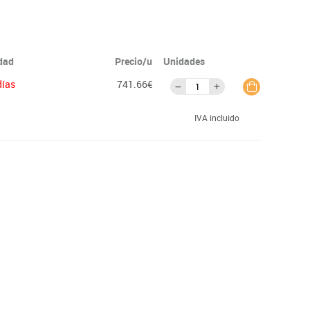
idad
Precio/u
Unidades
días
741.66€
IVA incluido