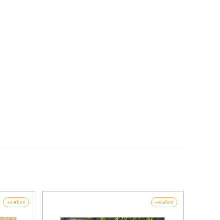
+3 años
+3 años