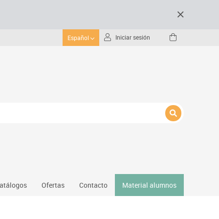
Iniciar sesión
Español
atálogos
Ofertas
Contacto
Material alumnos
nativos
Gimnasio