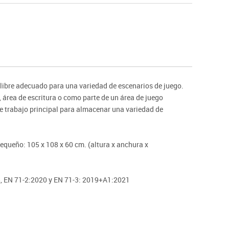
Hockey
Piscina
tas
Protección deportiva
deportivos
Psicomotricidad
Deportes raqueta
Gimnasia rítmica
e libre adecuado para una variedad de escenarios de juego.
área de escritura o como parte de un área de juego
e trabajo principal para almacenar una variedad de
equeño: 105 x 108 x 60 cm. (altura x anchura x
 EN 71-2:2020 y EN 71-3: 2019+A1:2021