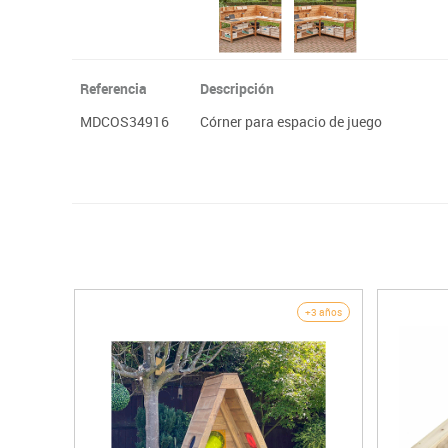
Referencia
Descripción
MDCOS34916
Córner para espacio de juego
+3 años