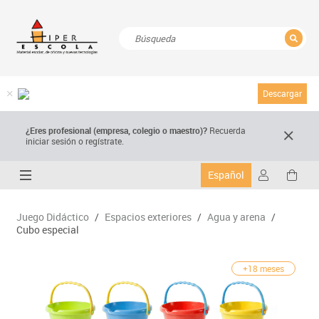
CERRAR
Resultados de la búsqueda
Descargar
¿Eres profesional (empresa, colegio o maestro)?
Recuerda
iniciar sesión o regístrate.
Español
Juego Didáctico
/
Espacios exteriores
/
Agua y arena
/
Cubo especial
+18 meses