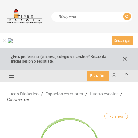
CERRAR
Resultados de la búsqueda
Descargar
¿Eres profesional (empresa, colegio o maestro)?
Recuerda
iniciar sesión o regístrate.
Español
Juego Didáctico
/
Espacios exteriores
/
Huerto escolar
/
Cubo verde
+3 años