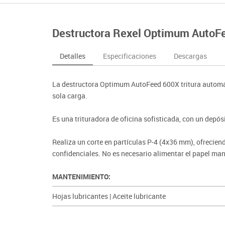
nferencia
Maker
Sofás lectura
Atletismo
ociación y atención
Pantallas de proyección
Steam
Pizarras, vitrinas y carteleria
Béisbol
egos de mesa
Sistemas de colaboración
Destructora Rexel Optimum AutoF
señal
Tinkering
Mobiliario oficina y despacho
Balones y pelo
nguaje e idiomas
Soportes
ógico
Espacios compartidos
Complementos 
sica
Videoproyección
Detalles
Especificaciones
Descargas
tivos
Mesas escolares, abatibles y polivalentes
Entrenamiento
temáticas
Muebles escolares, casilleros y cubeteros
Equipamiento
encias
La destructora Optimum AutoFeed 600X tritura automá
Percheros, baldas y taquillas
Foam
sola carga.
Sillas, bancos y taburetes
Es una trituradora de oficina sofisticada, con un depósi
Realiza un corte en partículas P-4 (4x36 mm), ofrecie
confidenciales. No es necesario alimentar el papel manu
MANTENIMIENTO:
Hojas lubricantes
|
Aceite lubricante