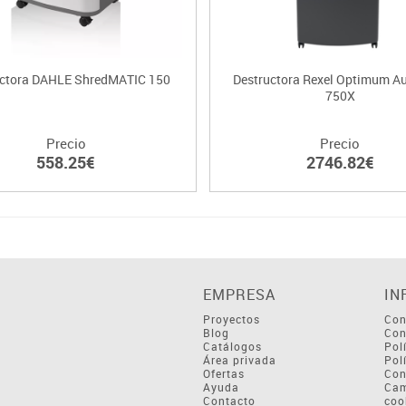
uctora DAHLE ShredMATIC 150
Destructora Rexel Optimum A
750X
Precio
Precio
558.25€
2746.82€
EMPRESA
IN
Proyectos
Con
Blog
Con
Catálogos
Pol
Área privada
Pol
Ofertas
Con
Ayuda
Cam
Contacto
coo