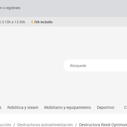
n o regístrate.
| S 10h a 13:30h
IVA incluido
Resultados de la búsqueda
s
Robótica y steam
Mobiliario y equipamiento
Deportivo
C
Robótica educativa
Mesas comedor plegables y desplegables
Deportes alter
rucción
/
Destructoras autoalimentación
/
Destructora Rexel Optimu
dio natural, social y cultural
Ordenadores y tablets