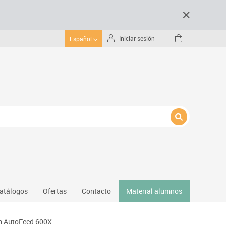
Iniciar sesión
Español
atálogos
Ofertas
Contacto
Material alumnos
nativos
m AutoFeed 600X
Gimnasio