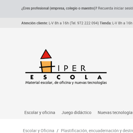
¿Eres profesional (empresa, colegio o maestro)?
Recuerda iniciar sesió
Atención cliente:
L-V 8h a 16h (Tel. 972 222 094)
Tienda:
L-V 8h a 16h 
Escolar y oficina
Juego didáctico
Nuevas tecnología
Archivo, carpetas y clasificadores
Primeras edades
Audio
Escolar y Oficina
/
Plastificación, encuadernación y dest
Me