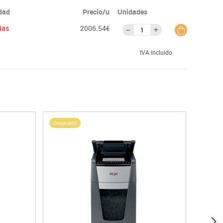
idad
Precio/u
Unidades
días
2006.54€
IVA incluido
Destacado