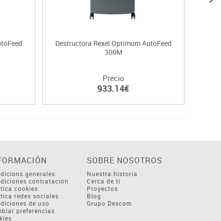
utoFeed
Destructora Rexel Optimum AutoFeed
Dest
300M
Precio
933.14€
FORMACIÓN
SOBRE NOSOTROS
dicions generales
Nuestra historia
diciones contratación
Cerca de ti
ítica cookies
Proyectos
ítica redes sociales
Blog
diciones de uso
Grupo Descom
biar preferencias
kies