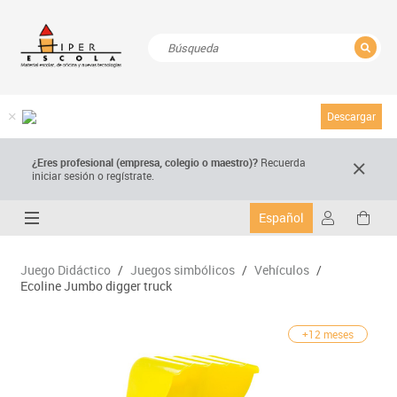
CERRAR
Resultados de la búsqueda
Descargar
¿Eres profesional (empresa, colegio o maestro)?
Recuerda
iniciar sesión o regístrate.
Español
Juego Didáctico
/
Juegos simbólicos
/
Vehículos
/
Ecoline Jumbo digger truck
+12 meses