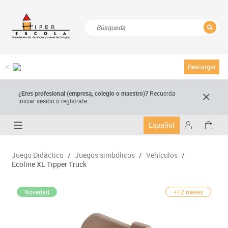
CERRAR
Resultados de la búsqueda
Descargar
¿Eres profesional (empresa, colegio o maestro)?
Recuerda
iniciar sesión o regístrate.
Español
Juego Didáctico
/
Juegos simbólicos
/
Vehículos
/
Ecoline XL Tipper Truck
Novedad
+12 meses