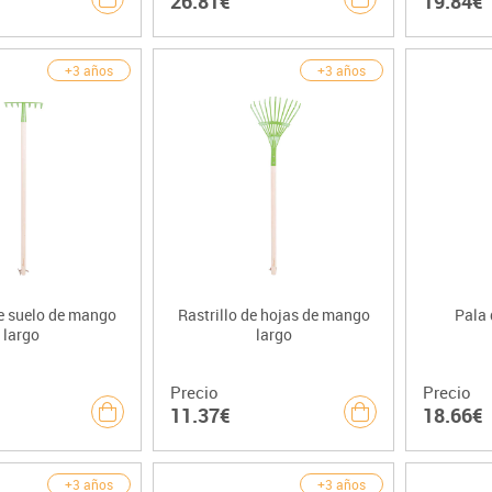
26.81€
19.84€
+3 años
+3 años
de suelo de mango
Rastrillo de hojas de mango
Pala
largo
largo
Precio
Precio
11.37€
18.66€
+3 años
+3 años