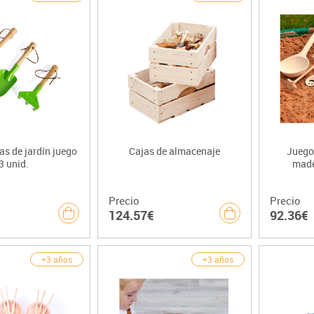
s de jardín juego
Cajas de almacenaje
Juego 
3 unid.
made
Precio
Precio
124.57€
92.36€
+3 años
+3 años