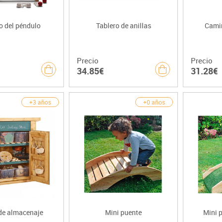
go del péndulo
Tablero de anillas
Cami
Precio
Precio
34.85€
31.28€
+3 años
+0 años
de almacenaje
Mini puente
Mini 