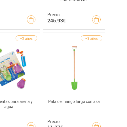
Precio
€
245.93€
+3 años
+3 años
entas para arena y
Pala de mango largo con asa
agua
Precio