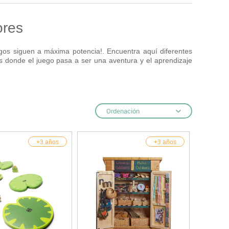
Hockey
ores
Piscina
tas
Protección deportiva
deportivos
uegos siguen a máxima potencia!. Encuentra aquí diferentes
Psicomotricidad
as donde el juego pasa a ser una aventura y el aprendizaje
Deportes raqueta
Gimnasia rítmica
Ordenación
+3 años
+3 años