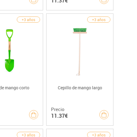
11.37€
+3 años
+3 años
 de mango corto
Cepillo de mango largo
Precio
11.37€
+3 años
+3 años