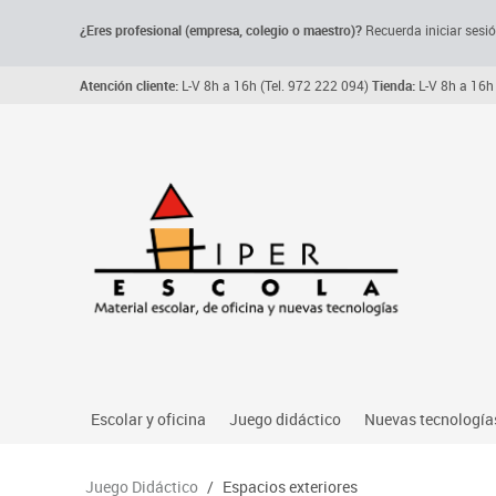
¿Eres profesional (empresa, colegio o maestro)?
Recuerda iniciar sesió
Atención cliente:
L-V 8h a 16h (Tel. 972 222 094)
Tienda:
L-V 8h a 16h 
Escolar y oficina
Juego didáctico
Nuevas tecnología
Archivo, carpetas y clasificadores
Primeras edades
Audio
Juego Didáctico
/
Espacios exteriores
Me