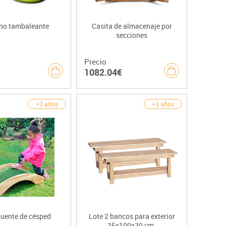
no tambaleante
Casita de almacenaje por
secciones
Precio
1082.04€
+3 años
+3 años
puente de césped
Lote 2 bancos para exterior
35x100x30 cm.