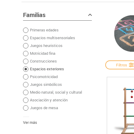
Papel y manipulados
Espacios multisensoriales
Cámaras videoco
As
Manualidades
Juegos heuristicos
Carteleria digital
Familias
Ju
Escritura y corrección
Motricidad fina
Connectividad y 
Le
Primeras edades
Complementos de oficina
Construcciones
Mobiliario tecnol
Mú
Espacios multisensoriales
Plastificación, encuadernación y destrucción
Espacios exteriores
Monitores interac
Ma
Juegos heuristicos
Informática
Psicomotricidad
Ci
Motricidad fina
Higiene
Juegos simbólicos
Construcciones
Dibujo técnico y artístico
Filtros
Espacios exteriores
Material escolar
Psicomotricidad
Juegos simbólicos
Medio natural, social y cultural
Asociación y atención
Juegos de mesa
Ver más