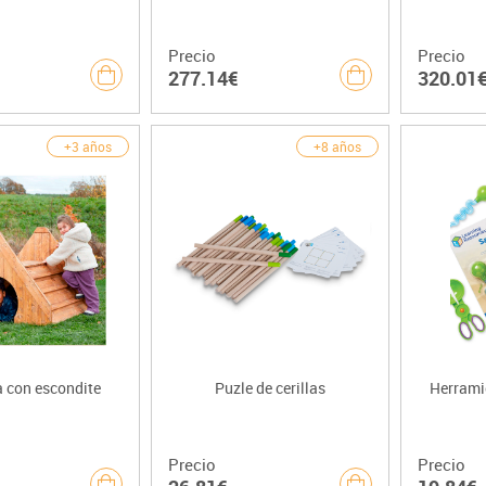
Precio
Precio
277.14€
320.01
+3 años
+8 años
 con escondite
Puzle de cerillas
Herrami
Precio
Precio