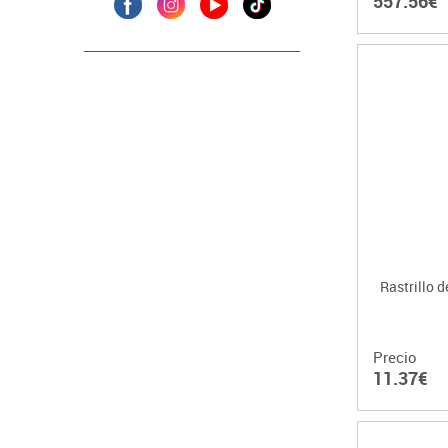
557.56€
Rastrillo 
Precio
11.37€