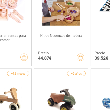
herramientas para
Kit de 3 cuencos de madera
comer
Precio
Precio
44.87€
39.52€
+12 meses
+2 años