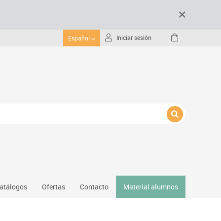
Iniciar sesión
Español
atálogos
Ofertas
Contacto
Material alumnos
nativos
Gimnasio