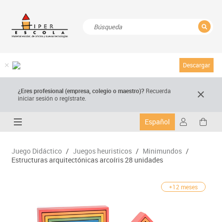
CERRAR
Resultados de la búsqueda
Descargar
¿Eres profesional (empresa, colegio o maestro)?
Recuerda
iniciar sesión o regístrate.
Español
Juego Didáctico
/
Juegos heuristicos
/
Minimundos
/
Estructuras arquitectónicas arcoíris 28 unidades
+12 meses