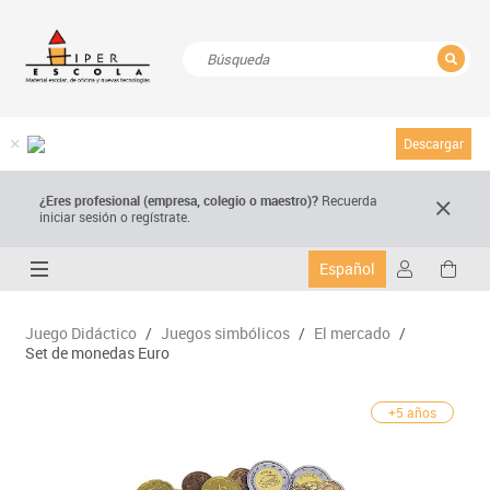
CERRAR
Resultados de la búsqueda
Descargar
¿Eres profesional (empresa, colegio o maestro)?
Recuerda
iniciar sesión o regístrate.
Español
Juego Didáctico
/
Juegos simbólicos
/
El mercado
/
Set de monedas Euro
+5 años