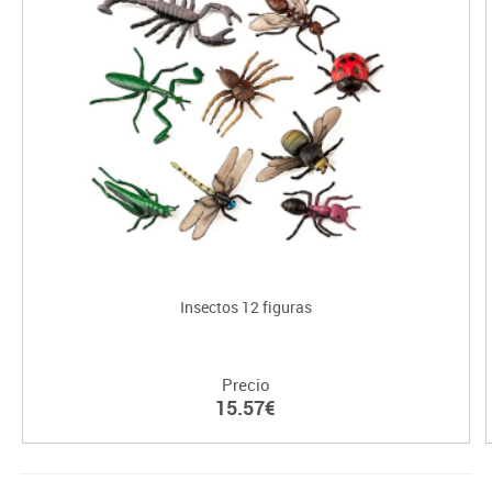
Insectos 12 figuras
Precio
15.57€