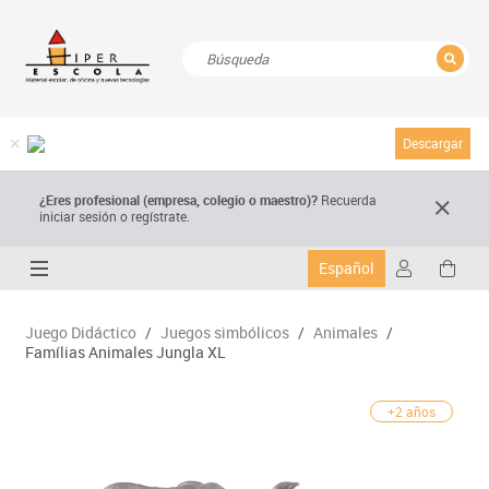
CERRAR
Resultados de la búsqueda
Descargar
¿Eres profesional (empresa, colegio o maestro)?
Recuerda
iniciar sesión o regístrate.
Español
Juego Didáctico
/
Juegos simbólicos
/
Animales
/
Famílias Animales Jungla XL
+2 años