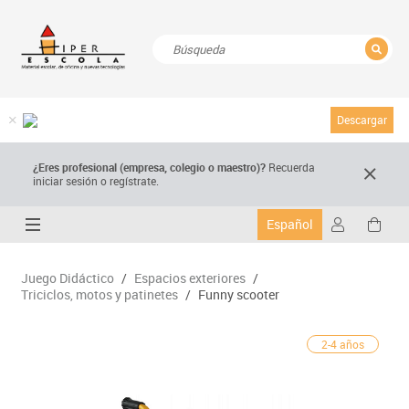
CERRAR
Resultados de la búsqueda
Descargar
¿Eres profesional (empresa, colegio o maestro)?
Recuerda
iniciar sesión o regístrate.
Español
Juego Didáctico
/
Espacios exteriores
/
Triciclos, motos y patinetes
/
Funny scooter
2-4 años