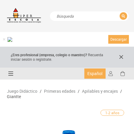
CERRAR
Resultados de la búsqueda
Descargar
¿Eres profesional (empresa, colegio o maestro)?
Recuerda
iniciar sesión o regístrate.
Español
Juego Didáctico
/
Primeras edades
/
Apilables y encajes
/
Giantte
1-2 años