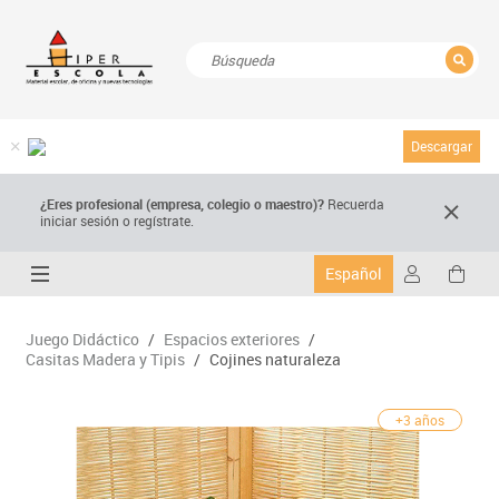
CERRAR
Resultados de la búsqueda
Descargar
¿Eres profesional (empresa, colegio o maestro)?
Recuerda
iniciar sesión o regístrate.
Español
Juego Didáctico
/
Espacios exteriores
/
Casitas Madera y Tipis
/
Cojines naturaleza
+3 años