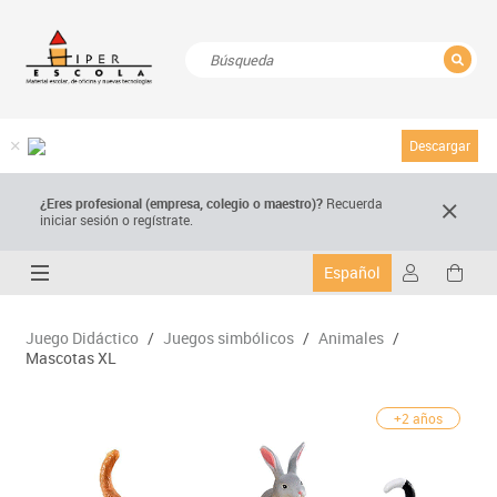
CERRAR
Resultados de la búsqueda
Descargar
¿Eres profesional (empresa, colegio o maestro)?
Recuerda
iniciar sesión o regístrate.
Español
Juego Didáctico
/
Juegos simbólicos
/
Animales
/
Mascotas XL
+2 años