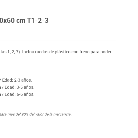
Hockey
Piscina
160x60 cm T1-2-3
tas
Protección deportiva
deportivos
Psicomotricidad
Deportes raqueta
Gimnasia rítmica
llas 1, 2, 3). Inclou ruedas de plástico con freno para poder
/ Edad: 2-3 años.
 / Edad: 3-5 años.
 / Edad: 5-6 años.
nará más del 90% del valor de la mercancía.