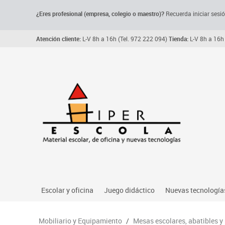
¿Eres profesional (empresa, colegio o maestro)?
Recuerda iniciar sesió
Atención cliente:
L-V 8h a 16h (Tel. 972 222 094)
Tienda:
L-V 8h a 16h 
Escolar y oficina
Juego didáctico
Nuevas tecnología
Archivo, carpetas y clasificadores
Primeras edades
Audio
Mobiliario y Equipamiento
/
Mesas escolares, abatibles y
Me