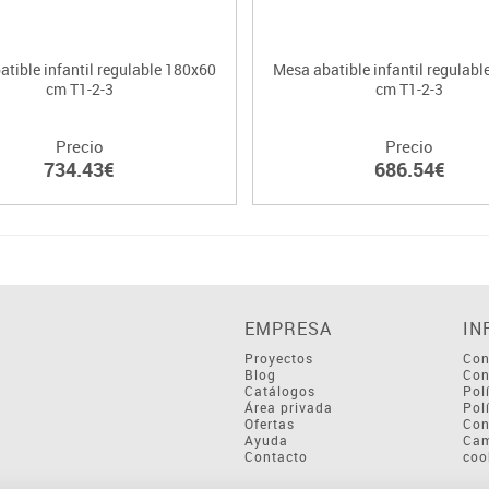
tible infantil regulable 180x60
Mesa abatible infantil regulab
cm T1-2-3
cm T1-2-3
Precio
Precio
734.43€
686.54€
EMPRESA
IN
Proyectos
Con
Blog
Con
Catálogos
Pol
Área privada
Pol
Ofertas
Con
Ayuda
Cam
Contacto
coo