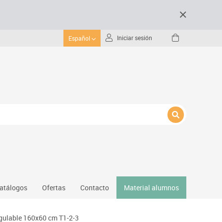
Iniciar sesión
Español
atálogos
Ofertas
Contacto
Material alumnos
nativos
egulable 160x60 cm T1-2-3
Gimnasio