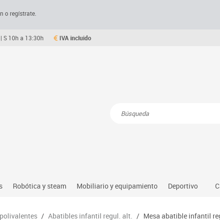
n o regístrate.
| S 10h a 13:30h
IVA incluido
Resultados de la búsqueda
s
Robótica y steam
Mobiliario y equipamiento
Deportivo
C
Robótica educativa
Mesas comedor plegables y desplegables
Deportes alter
 polivalentes
/
Abatibles infantil regul. alt.
/
Mesa abatible infantil r
dio natural, social y cultural
Ordenadores y tablets