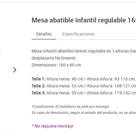
nferencia
Maker
Sofás lectura
Atletismo
ociación y atención
Pantallas de proyección
Steam
Pizarras, vitrinas y carteleria
Béisbol
egos de mesa
Sistemas de colaboración
Mesa abatible infantil regulable 
señal
Tinkering
Mobiliario oficina y despacho
Balones y pelo
nguaje e idiomas
Soportes
ógico
Espacios compartidos
Complementos 
sica
Videoproyección
Detalles
Especificaciones
tivos
Mesas escolares, abatibles y polivalentes
Entrenamiento
temáticas
Muebles escolares, casilleros y cubeteros
Equipamiento
encias
Mesa infantil abatible lateral regulable en 3 alturas (ta
Percheros, baldas y taquillas
Foam
desplazarla fácilmente.
Sillas, bancos y taburetes
Dimensiones: 160 x 60 cm
Talla 1:
Altura mesa: 46 cm / Altura niño/a: 93-116 cm 
Talla 2:
Altura mesa: 53 cm / Altura niño/a: 108-121 cm
Talla 3:
Altura mesa: 59 cm / Altura niño/a: 119-142 cm
*Condiciones: El mobiliario se pide por encargo.
En caso de devolución, según el estado del producto, no se abo
* No requiere montaje